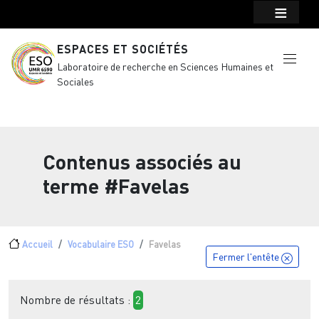
Menu top Header
Aller au contenu principal
ESPACES ET SOCIÉTÉS
Laboratoire de recherche en Sciences Humaines et
Sociales
Contenus associés au
terme
#Favelas
Fil d'Ariane
Accueil
Vocabulaire ESO
Favelas
Fermer l'entête
Nombre de résultats :
2