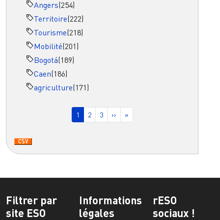
Angers
(254)
Territoire
(222)
Tourisme
(218)
Mobilité
(201)
Bogotá
(189)
Caen
(186)
agriculture
(171)
Pagination
Page courante
Page
Page
Page suivante
Dernière page
1
2
3
››
»
Filtrer par
Informations
rESO
site ESO
légales
sociaux !