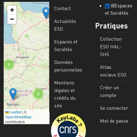
@Espaces
Contact
+
et Sociétés
−
Actualités
Pratiques
ESO
Collection
Espaces et
ESO HAL-
Sociétés
SHS
Données
5
Atlas
personnelles
sociaux ESO
Mentions
Créer un
légales et
6
compte
crédits du
site
Se connecter
Leaflet
|
©
Image
OpenStreetMap
Mot de passe
contributors