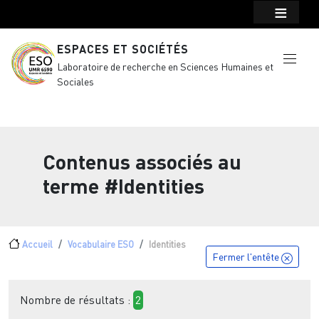
Menu top Header
Aller au contenu principal
ESPACES ET SOCIÉTÉS
Laboratoire de recherche en Sciences Humaines et
Sociales
Contenus associés au
terme
#Identities
Fil d'Ariane
Accueil
Vocabulaire ESO
Identities
Fermer l'entête
Nombre de résultats :
2