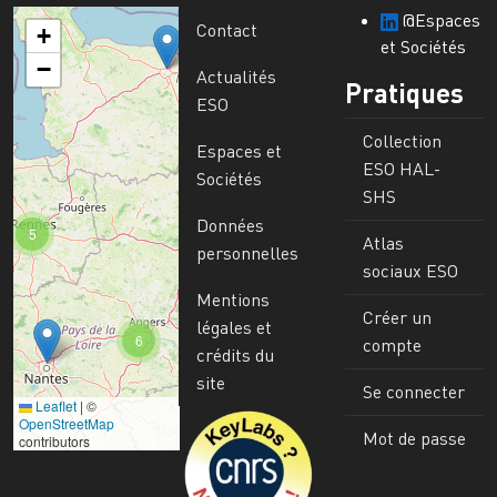
@Espaces
Contact
+
et Sociétés
−
Actualités
Pratiques
ESO
Collection
Espaces et
ESO HAL-
Sociétés
SHS
Données
5
Atlas
personnelles
sociaux ESO
Mentions
Créer un
légales et
6
compte
crédits du
site
Se connecter
Leaflet
|
©
Image
OpenStreetMap
Mot de passe
contributors