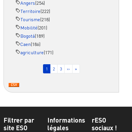
Angers
(254)
Territoire
(222)
Tourisme
(218)
Mobilité
(201)
Bogotá
(189)
Caen
(186)
agriculture
(171)
Pagination
Page courante
Page
Page
Page suivante
Dernière page
1
2
3
››
»
Filtrer par
Informations
rESO
site ESO
légales
sociaux !