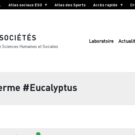
L
Atlas sociaux ESO
Atlas des Sports
Accès rapide
Cr
 SOCIÉTÉS
Laboratoire
Actuali
n Sciences Humaines et Sociales
terme
#Eucalyptus