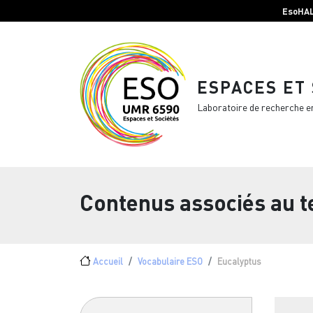
Menu top Header
Aller au contenu principal
EsoHA
ESPACES ET
Laboratoire de recherche e
Contenus associés au 
Fil d'Ariane
Accueil
Vocabulaire ESO
Eucalyptus