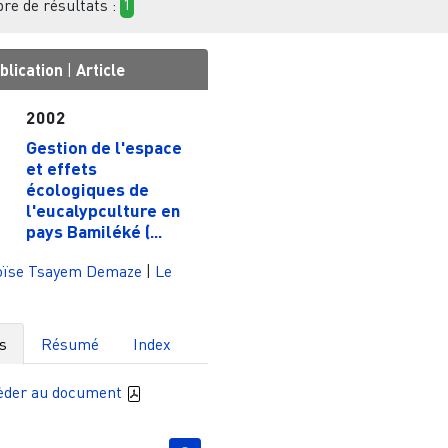
e de résultats :
1
blication
|
Article
2002
Gestion de l'espace
et effets
écologiques de
l'eucalypculture en
pays Bamiléké (...
ïse Tsayem Demaze
|
Le
s
Résumé
Index
èder au document