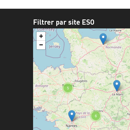
Filtrer par site ESO
+
−
5
6