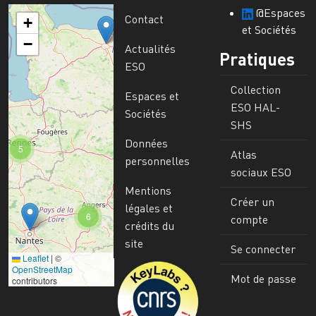
@Espaces
Contact
+
et Sociétés
−
Actualités
Pratiques
ESO
Collection
Espaces et
ESO HAL-
Sociétés
SHS
Données
5
Atlas
personnelles
sociaux ESO
Mentions
Créer un
légales et
6
compte
crédits du
site
Se connecter
Leaflet
|
©
Image
OpenStreetMap
Mot de passe
contributors