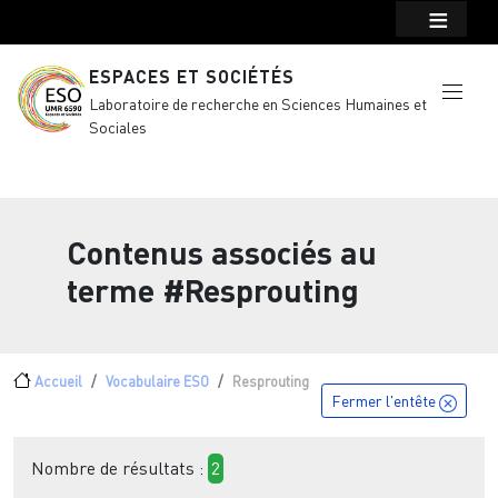
Menu top Header
Aller au contenu principal
ESPACES ET SOCIÉTÉS
Laboratoire de recherche en Sciences Humaines et
Sociales
Contenus associés au
terme
#Resprouting
Fil d'Ariane
Accueil
Vocabulaire ESO
Resprouting
Fermer l'entête
Nombre de résultats :
2