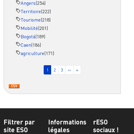
Angers
(254)
Territoire
(222)
Tourisme
(218)
Mobilité
(201)
Bogotá
(189)
Caen
(186)
agriculture
(171)
Pagination
Page courante
Page
Page
Page suivante
Dernière page
1
2
3
››
»
Filtrer par
Informations
rESO
site ESO
légales
sociaux !