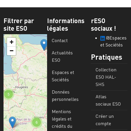
Filtrer par
Informations
rESO
site ESO
légales
sociaux !
@Espaces
Contact
+
et Sociétés
−
Actualités
Pratiques
ESO
Collection
Espaces et
ESO HAL-
Sociétés
SHS
Données
5
Atlas
personnelles
sociaux ESO
Mentions
Créer un
légales et
6
compte
crédits du