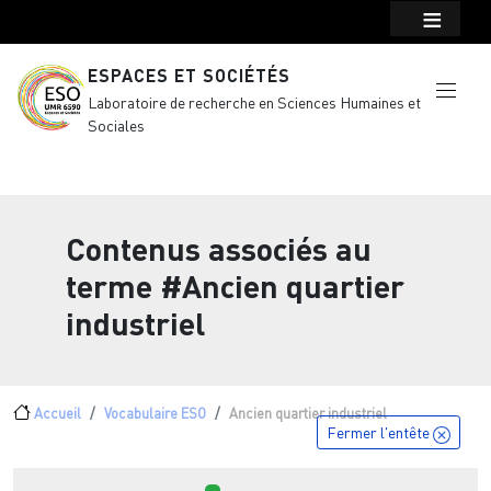
Menu top Header
Aller au contenu principal
ESPACES ET SOCIÉTÉS
Laboratoire de recherche en Sciences Humaines et
Sociales
Contenus associés au
terme
#Ancien quartier
industriel
Fil d'Ariane
Accueil
Vocabulaire ESO
Ancien quartier industriel
Fermer l'entête