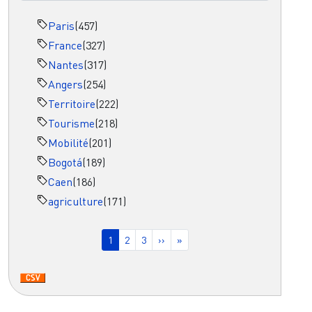
Paris
(457)
France
(327)
Nantes
(317)
Angers
(254)
Territoire
(222)
Tourisme
(218)
Mobilité
(201)
Bogotá
(189)
Caen
(186)
agriculture
(171)
Pagination
Page courante
Page
Page
Page suivante
Dernière page
1
2
3
››
»