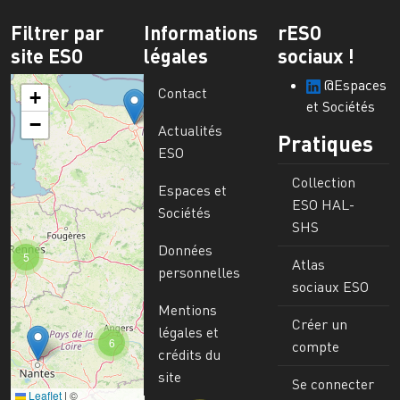
Filtrer par
Informations
rESO
site ESO
légales
sociaux !
@Espaces
Contact
+
et Sociétés
−
Actualités
Pratiques
ESO
Collection
Espaces et
ESO HAL-
Sociétés
SHS
Données
5
Atlas
personnelles
sociaux ESO
Mentions
Créer un
légales et
6
compte
crédits du
site
Se connecter
Leaflet
|
©