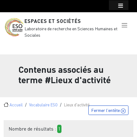
Menu top Header
Aller au contenu principal
ESPACES ET SOCIÉTÉS
Laboratoire de recherche en Sciences Humaines et
Sociales
Contenus associés au
terme
#Lieux d'activité
Fil d'Ariane
Accueil
Vocabulaire ESO
Lieux d'activité
Fermer l'entête
Nombre de résultats :
1