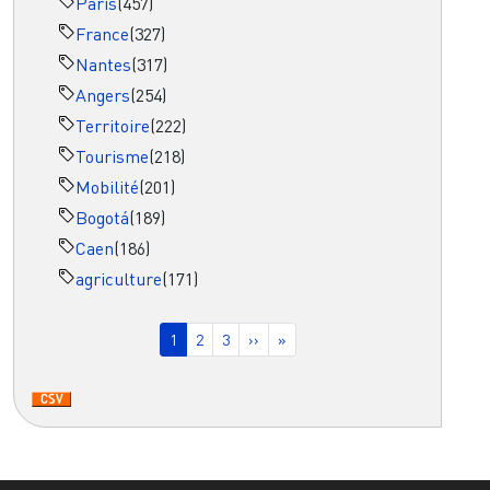
Paris
(457)
France
(327)
Nantes
(317)
Angers
(254)
Territoire
(222)
Tourisme
(218)
Mobilité
(201)
Bogotá
(189)
Caen
(186)
agriculture
(171)
Pagination
Page courante
Page
Page
Page suivante
Dernière page
1
2
3
››
»