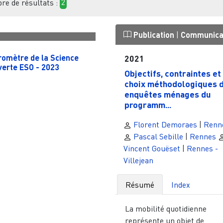
e de résultats :
2
Publication
|
Communica
romètre de la Science
2021
verte ESO - 2023
Objectifs, contraintes et
choix méthodologiques 
enquêtes ménages du
programm...
Florent Demoraes
|
Renn
Pascal Sebille
|
Rennes
Vincent Gouëset
|
Rennes -
Villejean
Résumé
Index
La mobilité quotidienne
représente un objet de