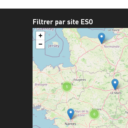
Filtrer par site ESO
+
−
5
6