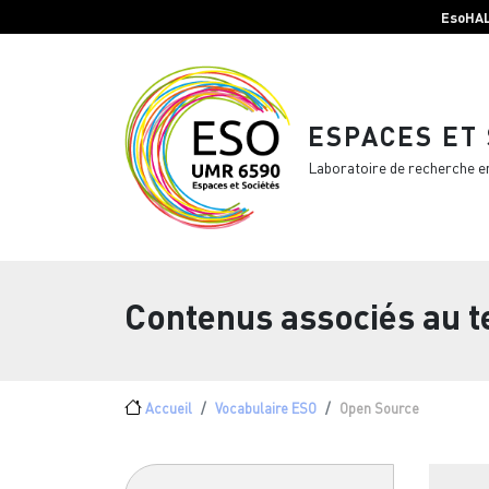
Menu top Header
Aller au contenu principal
EsoHA
ESPACES ET
Laboratoire de recherche e
Contenus associés au 
Fil d'Ariane
Accueil
Vocabulaire ESO
Open Source