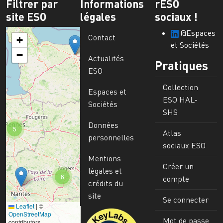
Filtrer par
Informations
rESO
site ESO
légales
sociaux !
@Espaces
Contact
+
et Sociétés
−
Actualités
Pratiques
ESO
Collection
Espaces et
ESO HAL-
Sociétés
SHS
Données
5
Atlas
personnelles
sociaux ESO
Mentions
Créer un
légales et
6
compte
crédits du
site
Se connecter
Leaflet
|
©
Image
OpenStreetMap
Mot de passe
contributors