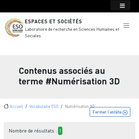
Menu top Header
Aller au contenu principal
ESPACES ET SOCIÉTÉS
Laboratoire de recherche en Sciences Humaines et
Sociales
Contenus associés au
terme
#Numérisation 3D
Fil d'Ariane
Accueil
Vocabulaire ESO
Numérisation 3D
Fermer l'entête
Nombre de résultats :
1