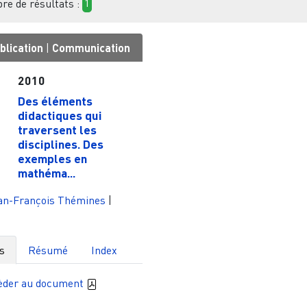
e de résultats :
1
blication
|
Communication
2010
Des éléments
didactiques qui
traversent les
disciplines. Des
exemples en
mathéma...
an-François Thémines
|
s
Résumé
Index
èder au document