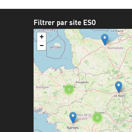
Filtrer par site ESO
+
−
5
6