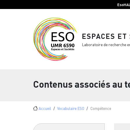
Menu top Header
Aller au contenu principal
EsoHA
ESPACES ET
Laboratoire de recherche e
Contenus associés au 
Fil d'Ariane
Accueil
Vocabulaire ESO
Compétence