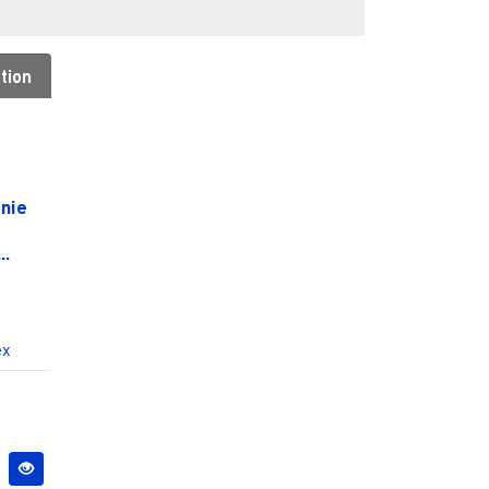
tion
nie
..
ex