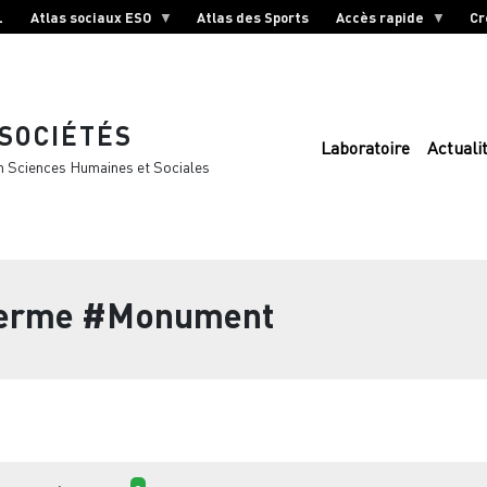
L
Atlas sociaux ESO
Atlas des Sports
Accès rapide
Cr
 SOCIÉTÉS
Laboratoire
Actuali
n Sciences Humaines et Sociales
terme
#Monument