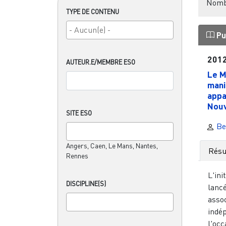
Nombr
TYPE DE CONTENU
Pu
201
AUTEUR.E/MEMBRE ESO
Le M
mani
appa
Nouv
SITE ESO
Be
Angers, Caen, Le Mans, Nantes,
Rés
Rennes
L'ini
DISCIPLINE(S)
lanc
asso
indé
l'occ