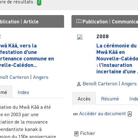
e de résultats :
2
blication
|
Article
Publication
|
Communica
2
2008
wâ Kââ, vers la
La cérémonie du
festation d'une
Mwâ Kââ en
rtenance commune en
Nouvelle-Calédo
elle-Calédon...
: l'instauration
incertaine d'une .
noît Carteron
|
Angers
Benoît Carteron
|
Angers
umé
Index
Accès
Résumé
Ind
tiative du Mwâ Kââ a été
Accèder au document
ée en 2003 par une
ciation de la mouvance
pendantiste kanak à
Fichier
asion du 150e anniversaire