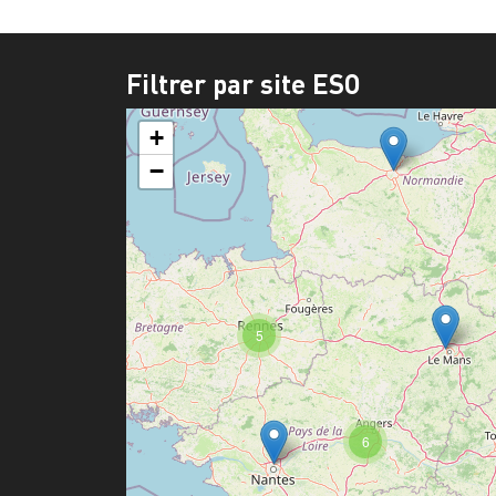
Filtrer par site ESO
+
−
5
6