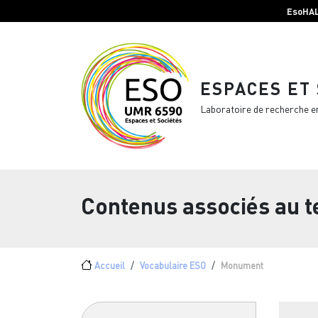
Menu top Header
Aller au contenu principal
EsoHA
ESPACES ET
Laboratoire de recherche e
Contenus associés au 
Fil d'Ariane
Accueil
Vocabulaire ESO
Monument