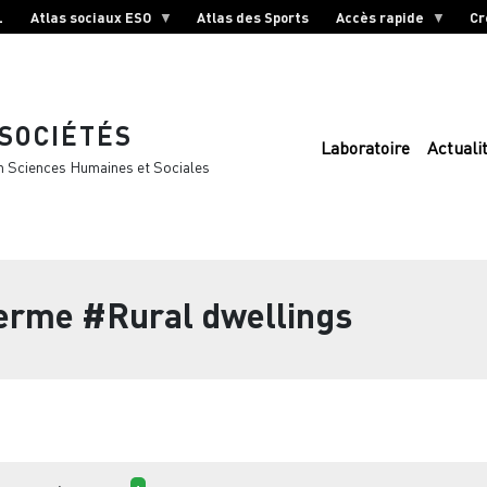
L
Atlas sociaux ESO
Atlas des Sports
Accès rapide
Cr
 SOCIÉTÉS
Laboratoire
Actuali
n Sciences Humaines et Sociales
terme
#Rural dwellings