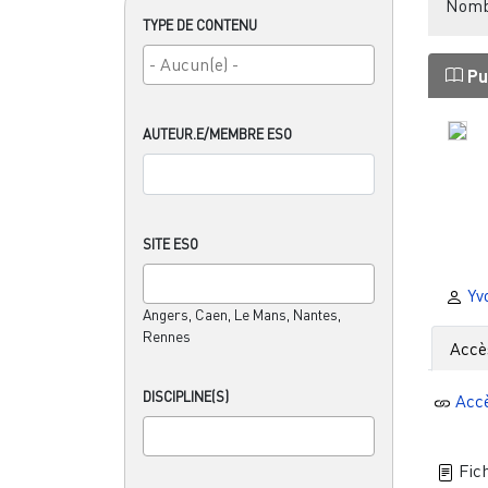
Nombr
TYPE DE CONTENU
Pu
AUTEUR.E/MEMBRE ESO
SITE ESO
Yv
Angers, Caen, Le Mans, Nantes,
Rennes
Accè
DISCIPLINE(S)
Acc
Fich