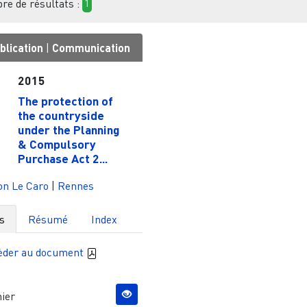
e de résultats :
1
blication
|
Communication
2015
The protection of
the countryside
under the Planning
& Compulsory
Purchase Act 2...
on Le Caro
|
Rennes
s
Résumé
Index
èder au document
ier