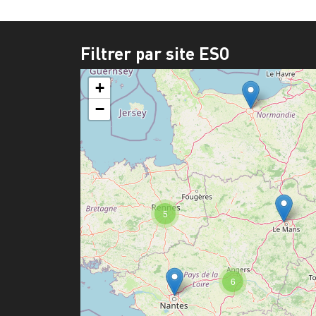
Filtrer par site ESO
+
−
5
6