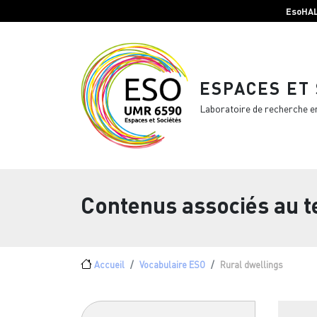
Menu top Header
Aller au contenu principal
EsoHA
ESPACES ET
Laboratoire de recherche e
Contenus associés au 
Fil d'Ariane
Accueil
Vocabulaire ESO
Rural dwellings