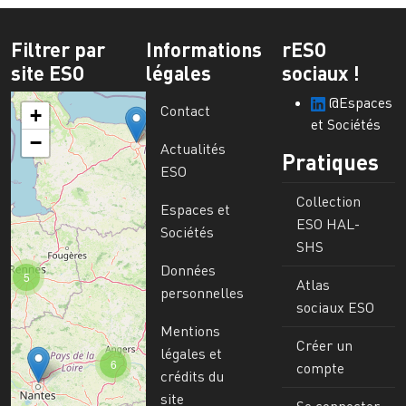
Filtrer par
Informations
rESO
site ESO
légales
sociaux !
@Espaces
Contact
+
et Sociétés
−
Actualités
Pratiques
ESO
Collection
Espaces et
ESO HAL-
Sociétés
SHS
Données
5
Atlas
personnelles
sociaux ESO
Mentions
Créer un
légales et
6
compte
crédits du
site
Se connecter