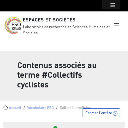
Menu top Header
Aller au contenu principal
ESPACES ET SOCIÉTÉS
Laboratoire de recherche en Sciences Humaines et
Sociales
Contenus associés au
terme
#Collectifs
cyclistes
Fil d'Ariane
Accueil
Vocabulaire ESO
Collectifs cyclistes
Fermer l'entête