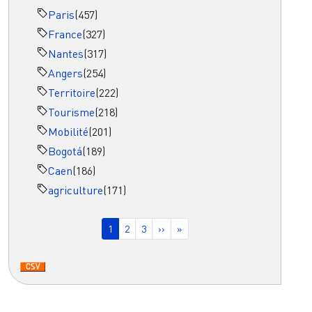
Paris
(457)
France
(327)
Nantes
(317)
Angers
(254)
Territoire
(222)
Tourisme
(218)
Mobilité
(201)
Bogotá
(189)
Caen
(186)
agriculture
(171)
Pagination
Page courante
Page
Page
Page suivante
Dernière page
1
2
3
››
»