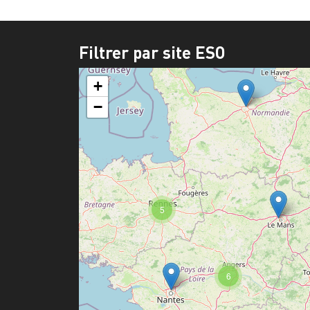
Filtrer par site ESO
+
−
5
6