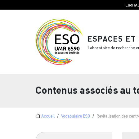
Menu top Header
Aller au contenu principal
EsoHA
ESPACES ET
Laboratoire de recherche e
Contenus associés au 
Fil d'Ariane
Accueil
Vocabulaire ESO
Revitalisation des cent