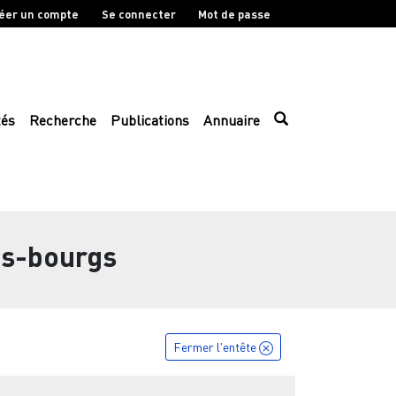
éer un compte
Se connecter
Mot de passe
tés
Recherche
Publications
Annuaire
es-bourgs
Fermer l'entête