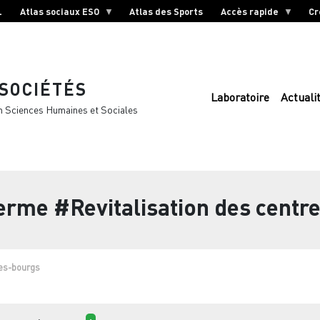
L
Atlas sociaux ESO
Atlas des Sports
Accès rapide
Cr
 SOCIÉTÉS
Laboratoire
Actuali
n Sciences Humaines et Sociales
terme
#Revitalisation des centr
res-bourgs