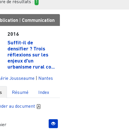
e de résultats :
1
blication
|
Communication
2016
Suffit-il de
densifier ? Trois
réflexions sur les
enjeux d'un
urbanisme rural co...
lérie Jousseaume
|
Nantes
s
Résumé
Index
èder au document
ier