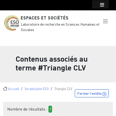
Menu top Header
Aller au contenu principal
ESPACES ET SOCIÉTÉS
Laboratoire de recherche en Sciences Humaines et
Sociales
Contenus associés au
terme
#Triangle CLV
Fil d'Ariane
Accueil
Vocabulaire ESO
Triangle CLV
Fermer l'entête
Nombre de résultats :
1