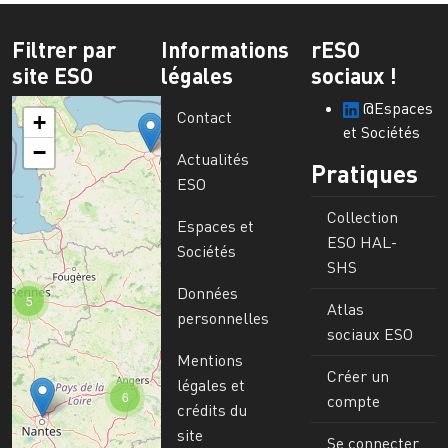
Filtrer par
Informations
rESO
site ESO
légales
sociaux !
@Espaces
Contact
+
et Sociétés
−
Actualités
Pratiques
ESO
Collection
Espaces et
ESO HAL-
Sociétés
SHS
Données
5
Atlas
personnelles
sociaux ESO
Mentions
Créer un
légales et
6
compte
crédits du
site
Se connecter