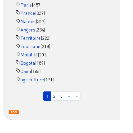
Paris
(457)
France
(327)
Nantes
(317)
Angers
(254)
Territoire
(222)
Tourisme
(218)
Mobilité
(201)
Bogotá
(189)
Caen
(186)
agriculture
(171)
Pagination
Page courante
Page
Page
Page suivante
Dernière page
1
2
3
››
»