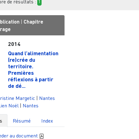
e de résultats :
1
blication
|
Chapitre
vrage
2014
Quand l’alimentation
(re)crée du
territoire.
Premières
réflexions à partir
de dé...
istine Margetic
|
Nantes
ien Noël
|
Nantes
s
Résumé
Index
èder au document