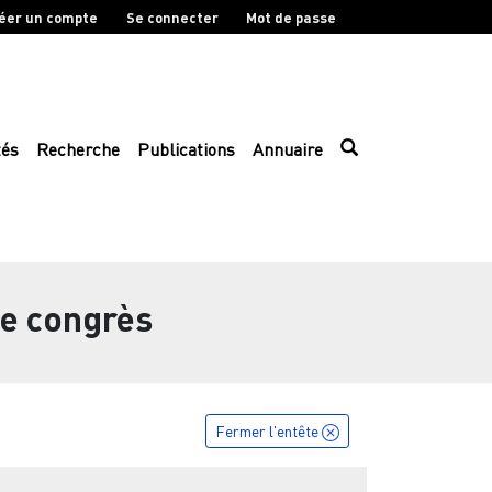
éer un compte
Se connecter
Mot de passe
tés
Recherche
Publications
Annuaire
e congrès
Fermer l'entête