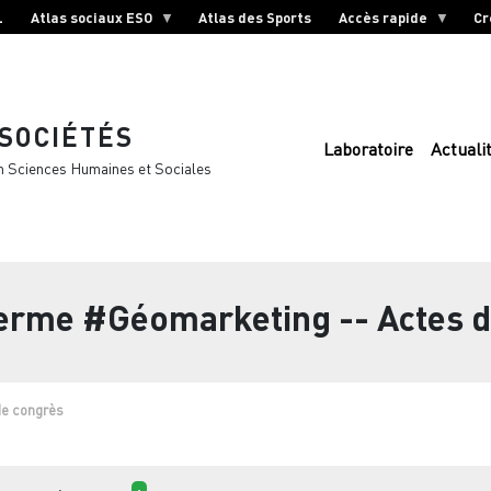
L
Atlas sociaux ESO
Atlas des Sports
Accès rapide
Cr
 SOCIÉTÉS
Laboratoire
Actuali
n Sciences Humaines et Sociales
terme
#Géomarketing -- Actes d
de congrès