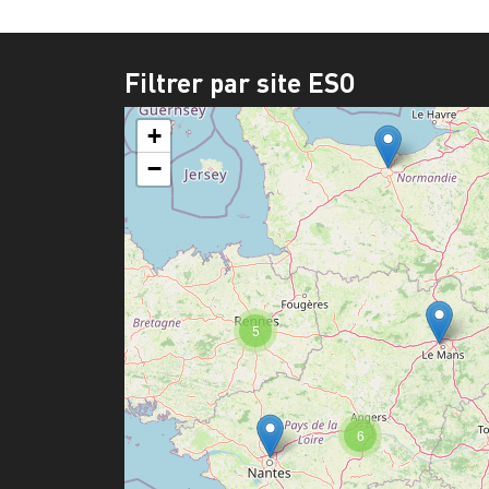
Filtrer par site ESO
+
−
5
6