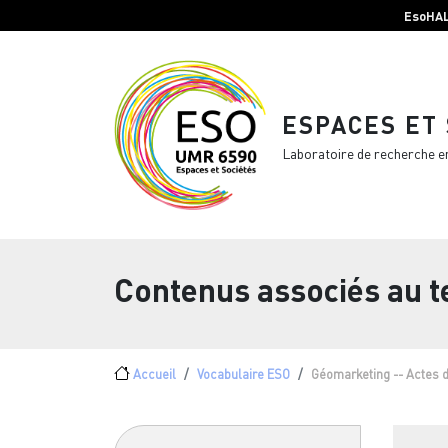
Menu top Header
Aller au contenu principal
EsoHA
ESPACES ET
Laboratoire de recherche e
Contenus associés au 
Fil d'Ariane
Accueil
Vocabulaire ESO
Géomarketing -- Actes 