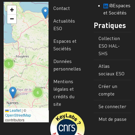
@Espaces
Contact
+
et Sociétés
−
Actualités
Pratiques
ESO
Collection
Espaces et
ESO HAL-
Sociétés
SHS
Données
5
Atlas
personnelles
sociaux ESO
Mentions
Créer un
légales et
6
compte
crédits du
site
Se connecter
Leaflet
|
©
Image
OpenStreetMap
Mot de passe
contributors