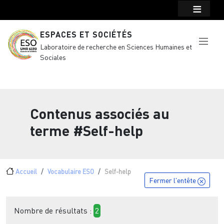
Menu top Header
Aller au contenu principal
ESPACES ET SOCIÉTÉS
Laboratoire de recherche en Sciences Humaines et
Sociales
Contenus associés au
terme
#Self-help
Fil d'Ariane
Accueil
Vocabulaire ESO
Self-help
Fermer l'entête
Nombre de résultats :
2