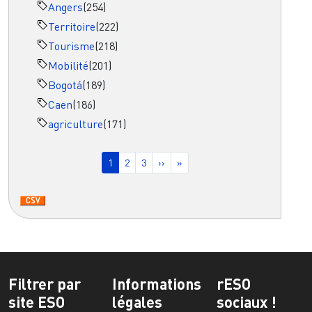
Angers
(254)
Territoire
(222)
Tourisme
(218)
Mobilité
(201)
Bogotá
(189)
Caen
(186)
agriculture
(171)
Pagination
Page courante
Page
Page
Page suivante
Dernière page
1
2
3
››
»
Filtrer par
Informations
rESO
site ESO
légales
sociaux !