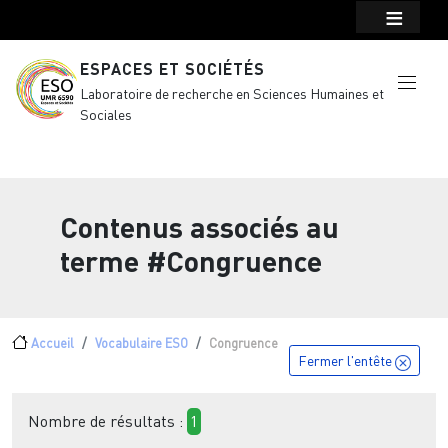
Menu top Header
Aller au contenu principal
ESPACES ET SOCIÉTÉS
Laboratoire de recherche en Sciences Humaines et
Sociales
Contenus associés au
terme
#Congruence
Fil d'Ariane
Accueil
Vocabulaire ESO
Congruence
Fermer l'entête
Nombre de résultats :
1