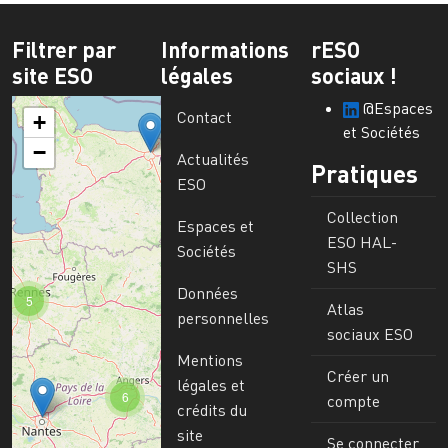
Filtrer par
Informations
rESO
site ESO
légales
sociaux !
@Espaces
Contact
+
et Sociétés
−
Actualités
Pratiques
ESO
Collection
Espaces et
ESO HAL-
Sociétés
SHS
Données
5
Atlas
personnelles
sociaux ESO
Mentions
Créer un
légales et
6
compte
crédits du
site
Se connecter