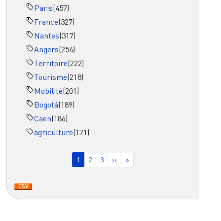
Paris
(457)
France
(327)
Nantes
(317)
Angers
(254)
Territoire
(222)
Tourisme
(218)
Mobilité
(201)
Bogotá
(189)
Caen
(186)
agriculture
(171)
Pagination
Page courante
Page
Page
Page suivante
Dernière page
1
2
3
››
»