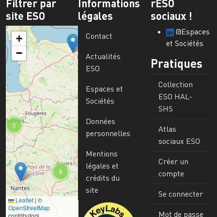
Filtrer par
Informations
rESO
site ESO
légales
sociaux !
@Espaces
Contact
+
et Sociétés
−
Actualités
Pratiques
ESO
Collection
Espaces et
ESO HAL-
Sociétés
SHS
Données
5
Atlas
personnelles
sociaux ESO
Mentions
Créer un
légales et
6
compte
crédits du
site
Se connecter
Leaflet
|
©
Image
OpenStreetMap
Mot de passe
contributors