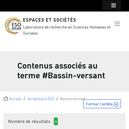
Menu top Header
Aller au contenu principal
ESPACES ET SOCIÉTÉS
Laboratoire de recherche en Sciences Humaines et
Sociales
Contenus associés au
terme
#Bassin-versant
Fil d'Ariane
Accueil
Vocabulaire ESO
Bassin-versant
Fermer l'entête
Nombre de résultats :
4