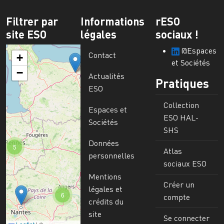
Filtrer par
Informations
rESO
site ESO
légales
sociaux !
@Espaces
Contact
+
et Sociétés
−
Actualités
Pratiques
ESO
Collection
Espaces et
ESO HAL-
Sociétés
SHS
Données
5
Atlas
personnelles
sociaux ESO
Mentions
Créer un
légales et
6
compte
crédits du
site
Se connecter