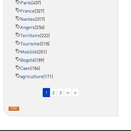
Paris
(457)
France
(327)
Nantes
(317)
Angers
(254)
Territoire
(222)
Tourisme
(218)
Mobilité
(201)
Bogotá
(189)
Caen
(186)
agriculture
(171)
Pagination
Page courante
Page
Page
Page suivante
Dernière page
1
2
3
››
»