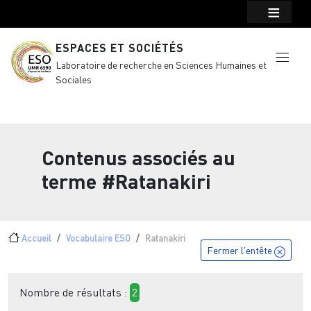
Menu top Header
Aller au contenu principal
ESPACES ET SOCIÉTÉS
Laboratoire de recherche en Sciences Humaines et
Sociales
Contenus associés au
terme
#Ratanakiri
Fil d'Ariane
Accueil
Vocabulaire ESO
Ratanakiri
Fermer l'entête
Nombre de résultats :
2