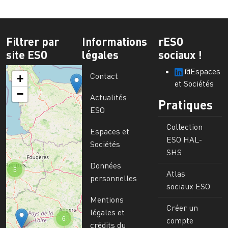
Filtrer par
Informations
rESO
site ESO
légales
sociaux !
@Espaces
Contact
+
et Sociétés
−
Actualités
Pratiques
ESO
Collection
Espaces et
ESO HAL-
Sociétés
SHS
Données
5
Atlas
personnelles
sociaux ESO
Mentions
Créer un
légales et
6
compte
crédits du