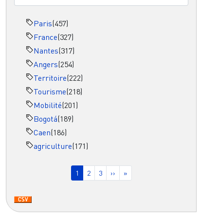
Paris
(457)
France
(327)
Nantes
(317)
Angers
(254)
Territoire
(222)
Tourisme
(218)
Mobilité
(201)
Bogotá
(189)
Caen
(186)
agriculture
(171)
Pagination
Page courante
Page
Page
Page suivante
Dernière page
1
2
3
››
»