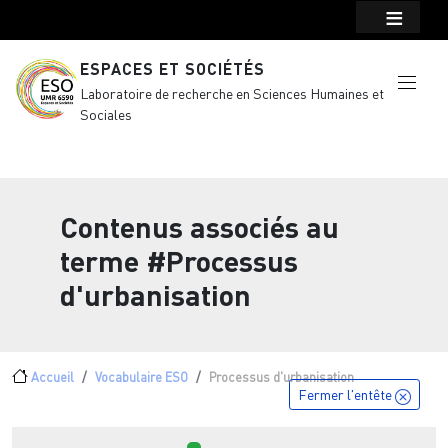
Menu top Header
Aller au contenu principal
ESPACES ET SOCIÉTÉS
Laboratoire de recherche en Sciences Humaines et
Sociales
Contenus associés au
terme
#Processus
d'urbanisation
Fil d'Ariane
Accueil
Vocabulaire ESO
Processus d'urbanisation
Fermer l'entête