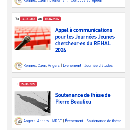
Rennes
,
Caen
|
Événement
|
Colloque européen
Du
au
04-06-2026
05-06-2026
Appel à communications
pour les Journées Jeunes
chercheur·es du REHAL
2026
Rennes
,
Caen
,
Angers
|
Événement
|
Journée d'études
Le
26-05-2026
Soutenance de thèse de
Pierre Beaulieu
Angers
,
Angers - MRGT
|
Événement
|
Soutenance de thèse