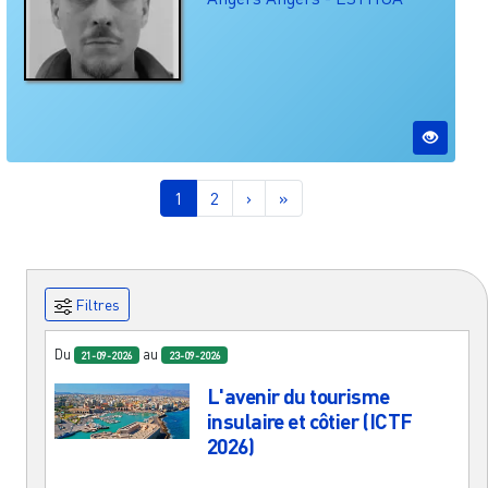
Pagination
Page courante
Page
Page suivante
Dernière page
1
2
›
»
Filtres
Du
au
21-09-2026
23-09-2026
L'avenir du tourisme
insulaire et côtier (ICTF
2026)