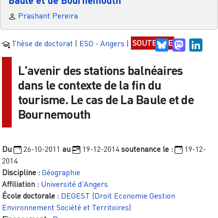
Prashant Pereira
Thèse de doctorat
|
ESO - Angers
|
SOUTENUE
Bluesky
Mastodo
Link
L'avenir des stations balnéaires
dans le contexte de la fin du
tourisme. Le cas de La Baule et de
Bournemouth
Du
26-10-2011
au
19-12-2014
soutenance le :
19-12-
2014
Discipline :
Géographie
Affiliation :
Université d'Angers
École doctorale :
DEGEST (Droit Economie Gestion
Environnement Société et Territoires)