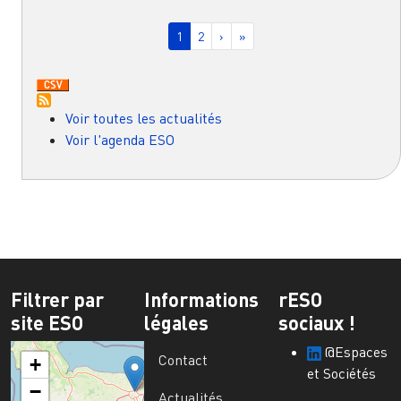
Pagination
Page courante
Page
Page suivante
Dernière page
1
2
›
»
Voir toutes les actualités
Voir l'agenda ESO
Filtrer par
Informations
rESO
site ESO
légales
sociaux !
@Espaces
Contact
+
et Sociétés
−
Actualités