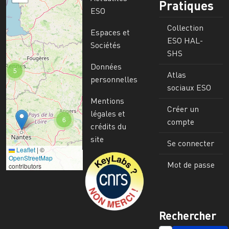
Pratiques
ESO
Collection
Espaces et
ESO HAL-
Sociétés
SHS
Données
5
Atlas
personnelles
sociaux ESO
Mentions
Créer un
légales et
6
compte
crédits du
site
Se connecter
Leaflet
|
©
Image
OpenStreetMap
Mot de passe
contributors
Rechercher