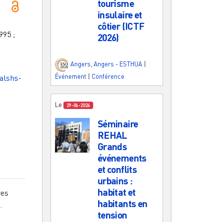
tourisme
insulaire et
côtier (ICTF
995
;
2026)
Angers
,
Angers - ESTHUA
|
Événement
|
Conférence
halshs-
Le
29-06-2026
Séminaire
REHAL
Grands
événements
et conflits
urbains :
habitat et
res
habitants en
⟩
.
tension