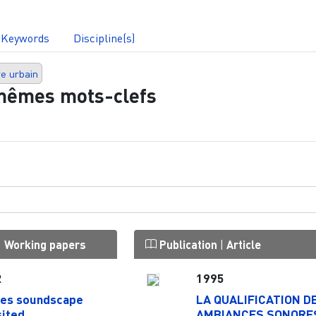
Keywords
Discipline(s)
e urbain
mêmes mots-clefs
|
Working papers
Publication
|
Article
2
1995
es soundscape
LA QUALIFICATION D
sited
AMBIANCES SONORE