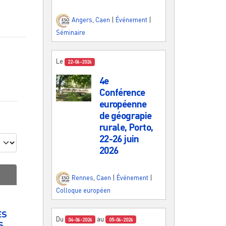
Angers
,
Caen
|
Événement
|
Séminaire
Le
22-06-2026
4e
Conférence
européenne
de géograpie
rurale, Porto,
22-26 juin
2026
Rennes
,
Caen
|
Événement
|
Colloque européen
ES
Du
au
04-06-2026
05-06-2026
S