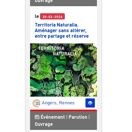
Ouvrage
le
20-02-2026
Territoria Naturalia.
Aménager sans altérer,
entre partage et réserve
Angers
,
Rennes
Événement
|
Parution
|
Ouvrage