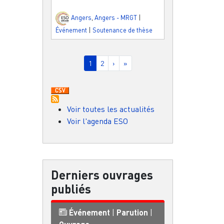
Angers
,
Angers - MRGT
|
Événement
|
Soutenance de thèse
Pagination
Page courante
Page
Page suivante
Dernière page
1
2
›
»
Voir toutes les actualités
Voir l'agenda ESO
Derniers ouvrages
publiés
Événement
|
Parution
|