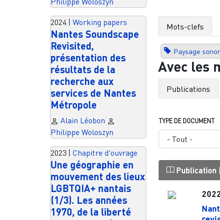
Philippe Woloszyn
2024
|
Working papers
Mots-clefs
Nantes Soundscape
Revisited,
Paysage sonor
présentation des
Avec les 
résultats de la
recherche aux
Publications
services de Nantes
Métropole
Alain Léobon
TYPE DE DOCUMENT
Philippe Woloszyn
2023
|
Chapitre d'ouvrage
Une géographie en
Publication
mouvement des lieux
LGBTQIA+ nantais
202
(1/3). Les années
Nant
1970, de la liberté
revi