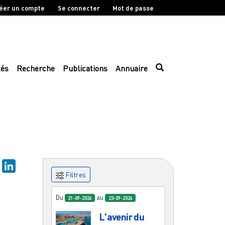
éer un compte
Se connecter
Mot de passe
tés
Recherche
Publications
Annuaire
sky
Mastodon
LinkedIn
Filtres
Du
au
21-09-2026
23-09-2026
L'avenir du