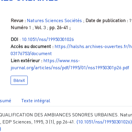
Revue :
Natures Sciences Sociétés
;
Date de publication :
1
Numéro
1
;
Vol.
3
;
pp.
26-41
;
DOI
:
10.1051/nss/19950301026
Accès au document :
https://halshs.archives-ouvertes.fr/
03176753/document
Lien extérieur :
https://www.nss-
journal.org/articles/nss/pdf/1995/01/nss19950301p26.pdf
BibteX
sumé
Texte intégral
LA QUALIFICATION DES AMBIANCES SONORES URBAINES. Natu
, EDP Sciences, 1995, 3 (1), pp.26-41.
⟨10.1051/nss/19950301026
⟩