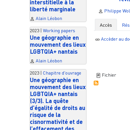
interstitielle à la
liberté marginale
Philippe Wo
Alain Léobon
Accès
Ré
2023
|
Working papers
Une géographie en
Accèder au d
mouvement des lieux
LGBTQIA+ nantais
Alain Léobon
2023
|
Chapitre d'ouvrage
Fichier
Une géographie en
mouvement des lieux
LGBTQIA+ nantais
(3/3). La quête
d'égalité de droits au
risque de la
cisnormativité et de
l’effacement des