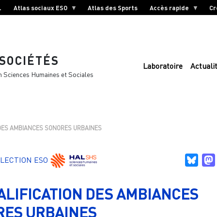
L
Atlas sociaux ESO
Atlas des Sports
Accès rapide
Cr
 SOCIÉTÉS
Laboratoire
Actuali
n Sciences Humaines et Sociales
 DES AMBIANCES SONORES URBAINES
Blue
LECTION ESO
ALIFICATION DES AMBIANCES
RES URBAINES