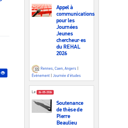
Appel à
communications
pour les
Journées
Jeunes
chercheur·es
du REHAL
2026
Rennes
,
Caen
,
Angers
|
Événement
|
Journée d'études
Le
26-05-2026
Soutenance
de thèse de
Pierre
Beaulieu