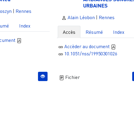
URBAINES
loszyn
|
Rennes
Alain Léobon
|
Rennes
sumé
Index
Accès
Résumé
Index
ocument
Accèder au document
10.1051/nss/19950301026
Fichier