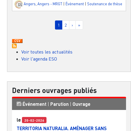
Angers
,
Angers - MRGT
|
Événement
|
Soutenance de thèse
Pagination
Page courante
Page
Page suivante
Dernière page
1
2
›
»
Voir toutes les actualités
Voir l'agenda ESO
Derniers ouvrages publiés
Événement
|
Parution
|
Ouvrage
le
20-02-2026
TERRITORIA NATURALIA. AMÉNAGER SANS