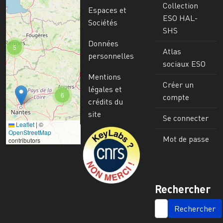
Collection
Espaces et
ESO HAL-
Sociétés
SHS
Données
5
Atlas
personnelles
sociaux ESO
Mentions
Créer un
légales et
6
compte
crédits du
site
Se connecter
Leaflet
|
©
Image
OpenStreetMap
Mot de passe
contributors
Rechercher
SEARCH