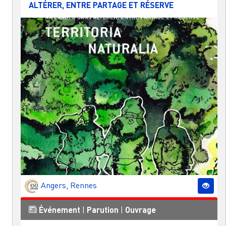
ALTÉRER, ENTRE PARTAGE ET RÉSERVE
Angers
,
Rennes
Événement
|
Parution
|
Ouvrage