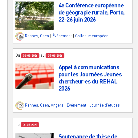
4e Conférence européenne
de géograpie rurale, Porto,
22-26 juin 2026
Rennes
,
Caen
|
Événement
|
Colloque européen
Du
au
04-06-2026
05-06-2026
Appel à communications
pour les Journées Jeunes
chercheur·es du REHAL
2026
Rennes
,
Caen
,
Angers
|
Événement
|
Journée d'études
Le
26-05-2026
Soutenance de thèse de