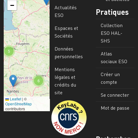
−
Actualités
Pratiques
ESO
Collection
Espaces et
ESO HAL-
Sociétés
SHS
Données
5
Atlas
personnelles
sociaux ESO
Mentions
Créer un
légales et
6
compte
crédits du
site
Se connecter
Leaflet
|
©
Image
OpenStreetMap
Mot de passe
contributors