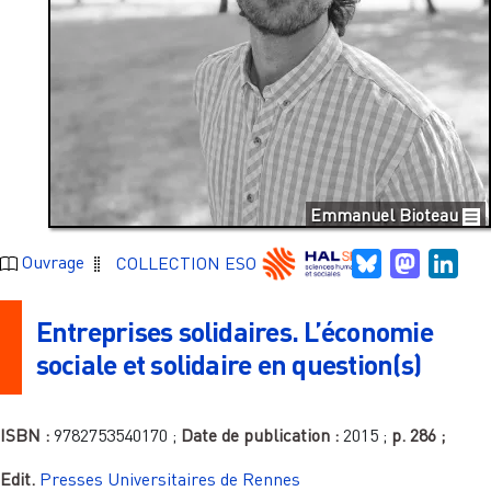
Emmanuel Bioteau
Bluesky
Mastodo
Link
Ouvrage
COLLECTION ESO
Entreprises solidaires. L’économie
sociale et solidaire en question(s)
ISBN :
9782753540170
;
Date de publication :
2015
;
p.
286
;
Edit.
Presses Universitaires de Rennes