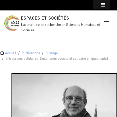
Menu top Header
Aller au contenu principal
ESPACES ET SOCIÉTÉS
Laboratoire de recherche en Sciences Humaines et
Sociales
Fil d'Ariane
Accueil
Publications
Ouvrage
Entreprises solidaires. L’économie sociale et solidaire en question(s)