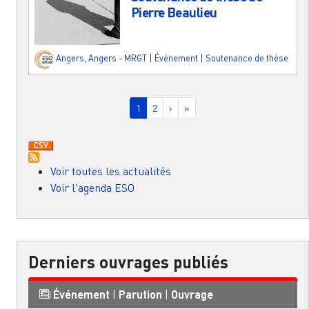
Pierre Beaulieu
Angers
,
Angers - MRGT
|
Événement
|
Soutenance de thèse
Pagination
Page courante
Page
Page suivante
Dernière page
1
2
›
»
Voir toutes les actualités
Voir l'agenda ESO
Derniers ouvrages publiés
Événement
|
Parution
|
Ouvrage