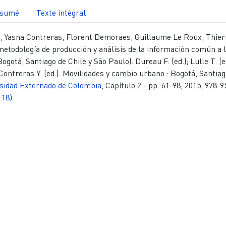
sumé
Texte intégral
, Yasna Contreras, Florent Demoraes, Guillaume Le Roux, Thier
a metodología de producción y análisis de la información común a 
ogotá, Santiago de Chile y São Paulo). Dureau F. (ed.); Lulle T. (ed
Contreras Y. (ed.). Movilidades y cambio urbano : Bogotá, Santiag
sidad Externado de Colombia
, Capítulo 2 - pp. 61-98, 2015, 978-
118⟩