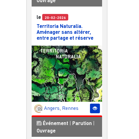
Ouvrage
le
20-02-2026
Territoria Naturalia.
Aménager sans altérer,
entre partage et réserve
Angers
,
Rennes
Événement
|
Parution
|
Ouvrage