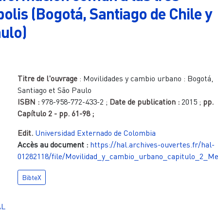
olis (Bogotá, Santiago de Chile y
ulo)
Titre de l'ouvrage
:
Movilidades y cambio urbano : Bogotá,
Santiago et São Paulo
ISBN :
978-958-772-433-2
;
Date de publication :
2015
;
pp.
Capítulo 2 - pp. 61-98
;
Edit.
Universidad Externado de Colombia
Accès au document :
https://hal.archives-ouvertes.fr/hal-
01282118/file/Movilidad_y_cambio_urbano_capitulo_2_Me
BibteX
AL