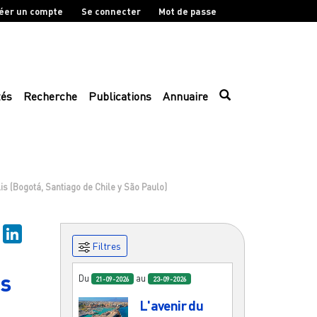
éer un compte
Se connecter
Mot de passe
tés
Recherche
Publications
Annuaire
s (Bogotá, Santiago de Chile y São Paulo)
sky
Mastodon
LinkedIn
Filtres
is
Du
au
21-09-2026
23-09-2026
L'avenir du