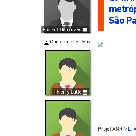
metróp
São Pa
Florent Demoraes
Guillaume Le Roux
Thierry Lulle
Projet ANR
MET