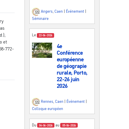
Angers
,
Caen
|
Événement
|
Séminaire
ry
las
.);
Le
22-06-2026
o et
4e
958-772-
Conférence
européenne
de géograpie
rurale, Porto,
22-26 juin
2026
Rennes
,
Caen
|
Événement
|
Colloque européen
Du
au
04-06-2026
05-06-2026