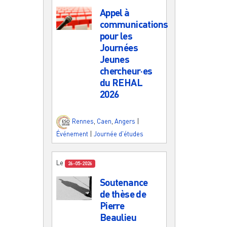
Appel à
communications
pour les
Journées
Jeunes
chercheur·es
du REHAL
2026
Rennes
,
Caen
,
Angers
|
Événement
|
Journée d'études
Le
26-05-2026
Soutenance
de thèse de
Pierre
Beaulieu