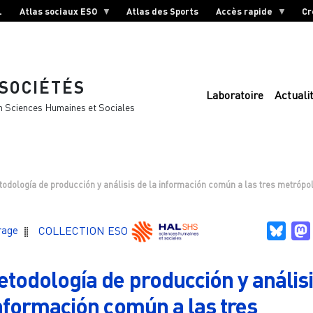
L
Atlas sociaux ESO
Atlas des Sports
Accès rapide
Cr
 SOCIÉTÉS
Laboratoire
Actuali
n Sciences Humaines et Sociales
odología de producción y análisis de la información común a las tres metrópoli
Blue
rage
COLLECTION ESO
todología de producción y anális
información común a las tres