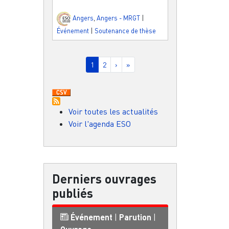
Angers
,
Angers - MRGT
|
Événement
|
Soutenance de thèse
Pagination
Page courante
Page
Page suivante
Dernière page
1
2
›
»
Voir toutes les actualités
Voir l'agenda ESO
Derniers ouvrages
publiés
Événement
|
Parution
|