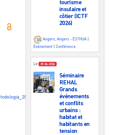
tourisme
insulaire et
côtier (ICTF
2026)
Angers
,
Angers - ESTHUA
|
Événement
|
Conférence
Le
29-06-2026
Séminaire
REHAL
Grands
événements
todologia_2015.pdf
et conflits
urbains :
habitat et
habitants en
tension