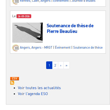
Rennes
,
Caen
,
Angers
|
Événement
|
Journée d'études
Le
26-05-2026
Soutenance de thèse de
Pierre Beaulieu
Angers
,
Angers - MRGT
|
Événement
|
Soutenance de thèse
Pagination
Page courante
Page
Page suivante
Dernière page
1
2
›
»
Voir toutes les actualités
Voir l'agenda ESO