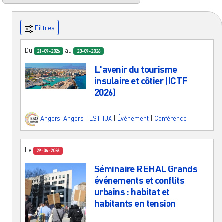
Filtres
Du
au
21-09-2026
23-09-2026
L'avenir du tourisme
insulaire et côtier (ICTF
2026)
Angers
,
Angers - ESTHUA
|
Événement
|
Conférence
Le
29-06-2026
Séminaire REHAL Grands
événements et conflits
urbains : habitat et
habitants en tension