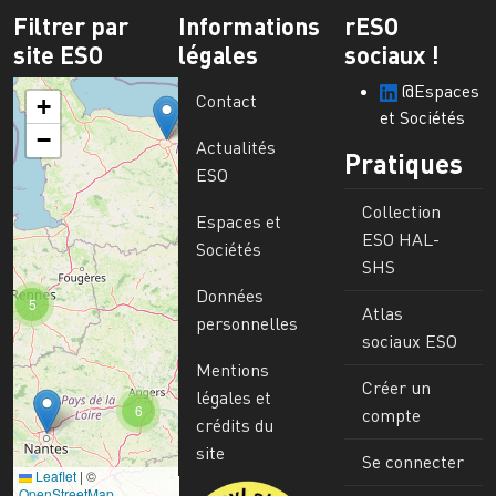
Filtrer par
Informations
rESO
site ESO
légales
sociaux !
@Espaces
Contact
+
et Sociétés
−
Actualités
Pratiques
ESO
Collection
Espaces et
ESO HAL-
Sociétés
SHS
Données
5
Atlas
personnelles
sociaux ESO
Mentions
Créer un
légales et
6
compte
crédits du
site
Se connecter
Leaflet
|
©
Image
OpenStreetMap