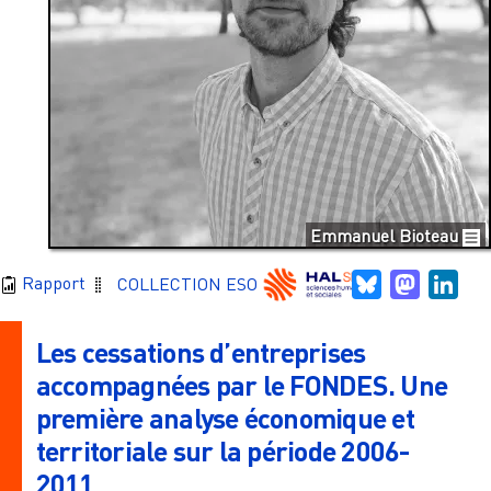
Emmanuel Bioteau
Bluesky
Mastodo
Link
Rapport
COLLECTION ESO
Les cessations d’entreprises
accompagnées par le FONDES. Une
première analyse économique et
territoriale sur la période 2006-
2011