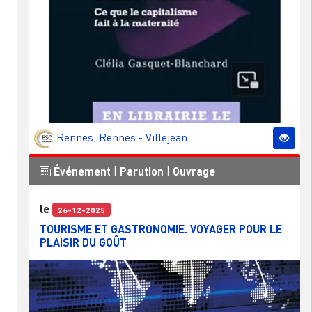
Rennes
,
Rennes - Villejean
Événement
|
Parution
|
Ouvrage
le
26-12-2025
TOURISME ET GASTRONOMIE. VOYAGER POUR LE
PLAISIR DU GOÛT