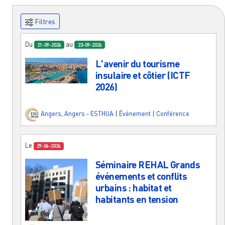
Filtres
Du
au
21-09-2026
23-09-2026
L'avenir du tourisme
insulaire et côtier (ICTF
2026)
Angers
,
Angers - ESTHUA
|
Événement
|
Conférence
Le
29-06-2026
Séminaire REHAL Grands
événements et conflits
urbains : habitat et
habitants en tension