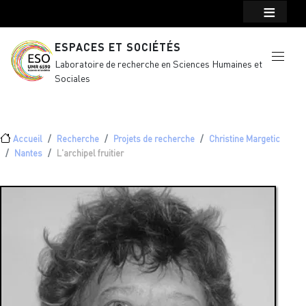
Menu top Header
Aller au contenu principal
ESPACES ET SOCIÉTÉS
Laboratoire de recherche en Sciences Humaines et
Sociales
Fil d'Ariane
Accueil
Recherche
Projets de recherche
Christine Margetic
Nantes
L'archipel fruitier