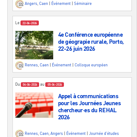
Angers
,
Caen
|
Événement
|
Séminaire
Le
22-06-2026
4e Conférence européenne
de géograpie rurale, Porto,
22-26 juin 2026
Rennes
,
Caen
|
Événement
|
Colloque européen
Du
au
04-06-2026
05-06-2026
Appel à communications
pour les Journées Jeunes
chercheur·es du REHAL
2026
Rennes
,
Caen
,
Angers
|
Événement
|
Journée d'études