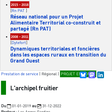
-
2015
2018
[
Rn PAT
]
Réseau national pour un Projet
Alimentaire Territorial co-construit et
partagé (Rn PAT)
-
2008
2011
[
Dytefort
]
Dynamiques territoriales et foncières
dans les espaces ruraux en transition du
Grand Ouest
Prestation de service
|
Régional
|
PROJET EN COURS
Bluesky
Mastodo
Link
L'archipel fruitier
Du
01-01-2019
au
31-12-2022
Porteur :
Les Anges Gardins