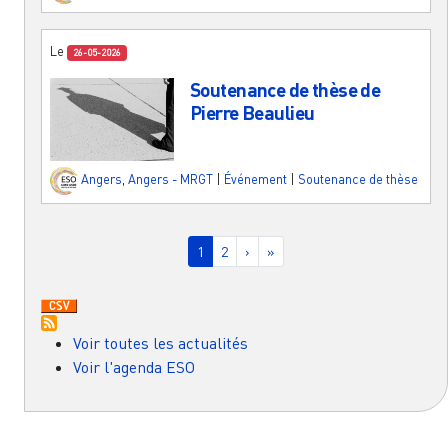
Le
26-05-2026
Soutenance de thèse de
Pierre Beaulieu
Angers
,
Angers - MRGT
|
Événement
|
Soutenance de thèse
Pagination
Page courante
Page
Page suivante
Dernière page
1
2
›
»
Voir toutes les actualités
Voir l'agenda ESO