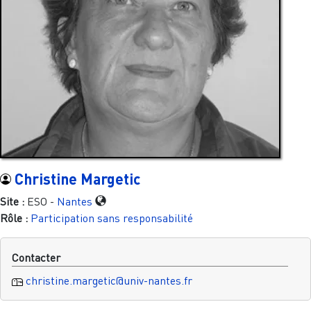
Christine Margetic
Site :
ESO -
Nantes
Rôle :
Participation sans responsabilité
Contacter
christine.margetic@univ-nantes.fr