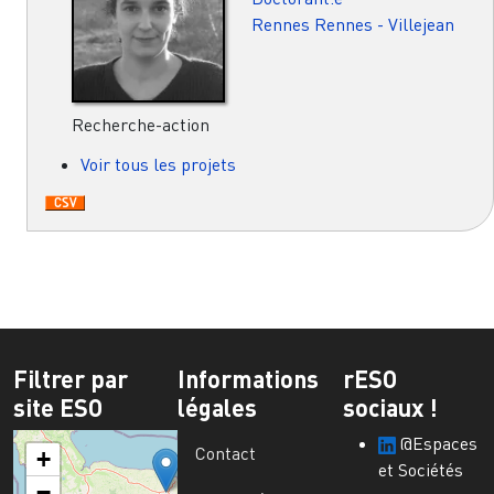
Rennes
Rennes - Villejean
Recherche-action
Voir tous les projets
Filtrer par
Informations
rESO
site ESO
légales
sociaux !
@Espaces
Contact
+
et Sociétés
−