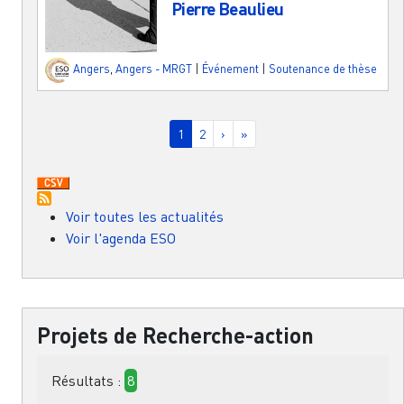
Pierre Beaulieu
Angers
,
Angers - MRGT
|
Événement
|
Soutenance de thèse
Pagination
Page courante
Page
Page suivante
Dernière page
1
2
›
»
Voir toutes les actualités
Voir l'agenda ESO
Projets de Recherche-action
Résultats :
8