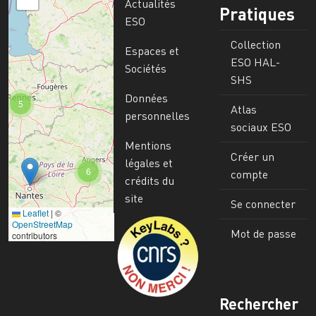
Actualités
Pratiques
ESO
Collection
Espaces et
ESO HAL-
Sociétés
SHS
Données
5
Atlas
personnelles
sociaux ESO
Mentions
Créer un
légales et
6
compte
crédits du
site
Se connecter
Leaflet
|
©
Image
OpenStreetMap
Mot de passe
contributors
Rechercher