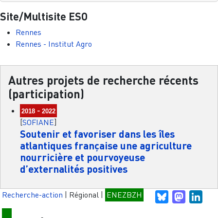
Site/Multisite ESO
Rennes
Rennes - Institut Agro
Autres projets de recherche récents
(participation)
-
2018
2022
[
SOFIANE
]
Soutenir et favoriser dans les îles
atlantiques française une agriculture
nourricière et pourvoyeuse
d’externalités positives
Recherche-action
|
Régional
|
ENEZBZH
Bluesky
Mastodo
Link