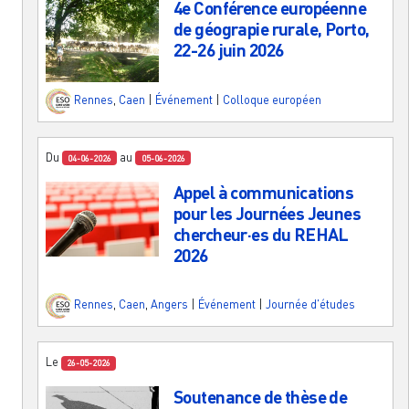
4e Conférence européenne
de géograpie rurale, Porto,
22-26 juin 2026
Rennes
,
Caen
|
Événement
|
Colloque européen
Du
au
04-06-2026
05-06-2026
Appel à communications
pour les Journées Jeunes
chercheur·es du REHAL
2026
Rennes
,
Caen
,
Angers
|
Événement
|
Journée d'études
Le
26-05-2026
Soutenance de thèse de