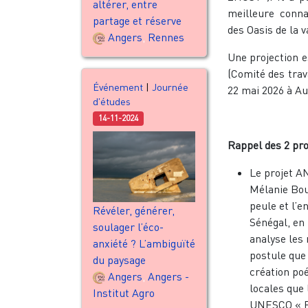
altérer, entre
meilleure conn
partage et réserve
des Oasis de la v
Angers
,
Rennes
Une projection 
(Comité des trav
Événement
|
Journée
22 mai 2026 à Au
d'études
14-11-2024
Rappel des 2 pro
Le projet A
Mélanie Bour
peule et l’e
Révéler, générer,
Sénégal, en 
soulager l’éco-
analyse les 
anxiété ? L’ambiguïté
postule que
du paysage
création poé
Angers
,
Angers -
locales que 
Institut Agro
UNESCO « Fl