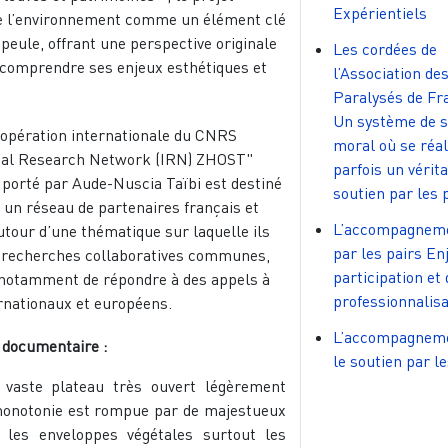
Expérientiels
e l’environnement comme un élément clé
 peule, offrant une perspective originale
Les cordées de
comprendre ses enjeux esthétiques et
l’Association de
Paralysés de Fr
Un système de s
coopération internationale du CNRS
moral où se réal
nal Research Network (IRN) ZHOST"
parfois un vérit
 porté par Aude-Nuscia Taïbi est destiné
soutien par les 
r un réseau de partenaires français et
L’accompagnem
utour d’une thématique sur laquelle ils
par les pairs En
 recherches collaboratives communes,
participation et 
 notamment de répondre à des appels à
professionnalisa
ernationaux et européens.
L’accompagneme
 documentaire :
le soutien par le
 vaste plateau très ouvert légèrement
monotonie est rompue par de majestueux
 les enveloppes végétales surtout les