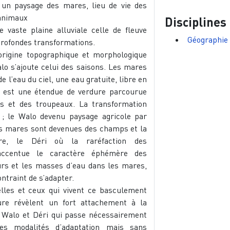
 un paysage des mares, lieu de vie des
animaux
Disciplines
 vaste plaine alluviale celle de fleuve
Géographie
profondes transformations.
origine topographique et morphologique
lo s’ajoute celui des saisons. Les mares
e l’eau du ciel, une eau gratuite, libre en
e est une étendue de verdure parcourue
 et des troupeaux. La transformation
n ; le Walo devenu paysage agricole par
es mares sont devenues des champs et la
tre, le Déri où la raréfaction des
 accentue le caractère éphémère des
rs et les masses d’eau dans les mares,
ontraint de s’adapter.
elles et ceux qui vivent ce basculement
ure révèlent un fort attachement à la
e Walo et Déri qui passe nécessairement
es modalités d’adaptation mais sans