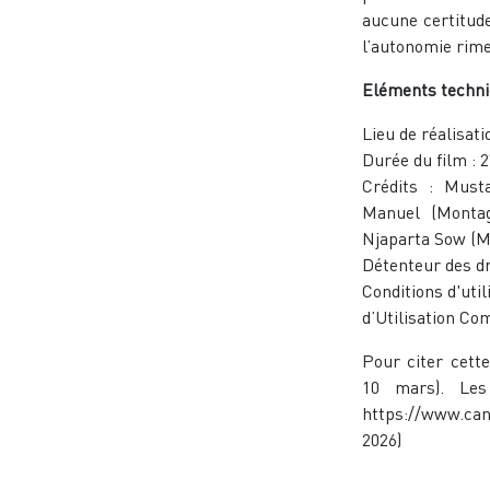
aucune certitud
l’autonomie rime
Eléments techni
Lieu de réalisati
Durée du film : 
Crédits : Must
Manuel (Montag
Njaparta Sow (M
Détenteur des d
Conditions d'uti
d’Utilisation Co
Pour citer cette
10 mars). Les
https://www.can
2026)