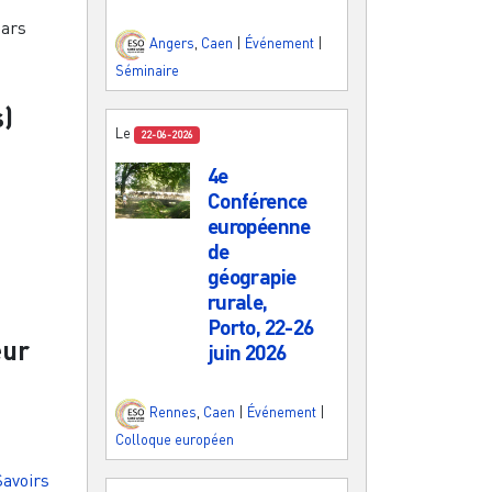
ars
Angers
,
Caen
|
Événement
|
Séminaire
s)
Le
22-06-2026
4e
Conférence
européenne
de
géograpie
rurale,
Porto, 22-26
eur
juin 2026
Rennes
,
Caen
|
Événement
|
Colloque européen
Savoirs