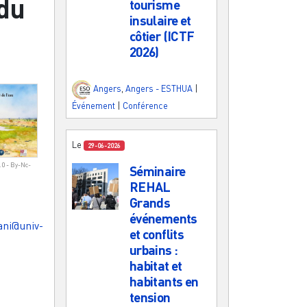
du
tourisme
insulaire et
côtier (ICTF
2026)
Angers
,
Angers - ESTHUA
|
Événement
|
Conférence
Le
29-06-2026
0 - By-Nc-
Séminaire
REHAL
Grands
événements
ni@univ-
et conflits
urbains :
habitat et
habitants en
tension