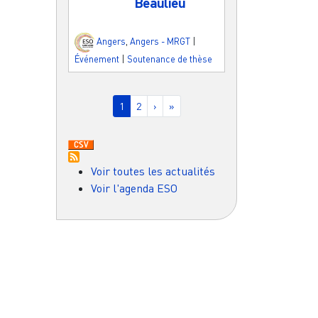
Beaulieu
Angers
,
Angers - MRGT
|
Événement
|
Soutenance de thèse
Pagination
Page courante
Page
Page suivante
Dernière page
1
2
›
»
Voir toutes les actualités
Voir l'agenda ESO