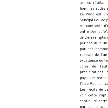
arbres révélant
hommes et des 
Le Walo est une
Sénégal lieu de 
Au contraste d’
entre Déri et Wa
de Déri remplis d
période de plui
par des hommes
radicale de l’u
excellence où l
crise de l’au
précipitations
paysages parcou
l’être Peul est c
Les récits de c
voir cette rupt
continuité entr
par de nouvell