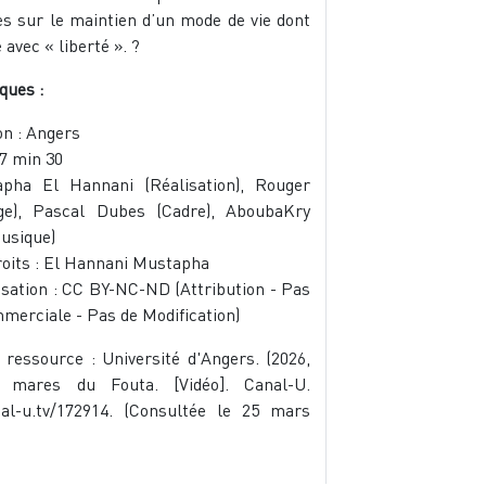
es sur le maintien d’un mode de vie dont
 avec « liberté ». ?
ques :
on : Angers
27 min 30
apha El Hannani (Réalisation), Rouger
e), Pascal Dubes (Cadre), AboubaKry
usique)
roits : El Hannani Mustapha
lisation : CC BY-NC-ND (Attribution - Pas
mmerciale - Pas de Modification)
 ressource : Université d'Angers. (2026,
 mares du Fouta. [Vidéo]. Canal-U.
al-u.tv/172914. (Consultée le 25 mars