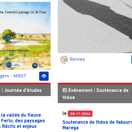
Rennes
gers - MRGT
t
|
Journée d'études
Événement
|
Soutenance de
thèse
le
28-11-2024
la vallée du fleuve
 Ferlo, des paysages
Soutenance de thèse de Vakour
 : Récits et enjeux
Marega