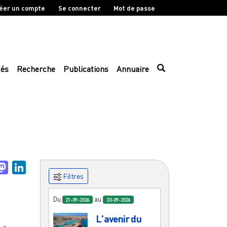
éer un compte
Se connecter
Mot de passe
tés
Recherche
Publications
Annuaire
uesky
Mastodon
LinkedIn
Filtres
Du
au
21-09-2026
23-09-2026
L'avenir du