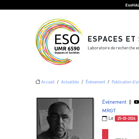
Menu top Header
Aller au contenu principal
EsoHA
ESPACES ET
Laboratoire de recherche e
Fil d'Ariane
Accueil
Actualités
Événement
Publication d'u
Événement
MRGT
Le
25-03-2026