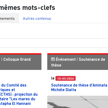
 mêmes mots-clefs
énements
Autres contenus
t
|
Colloque
Grand
Événement
|
Soutenance de
thèse
le
10-03-2026
 du Comité des
Soutenance de thèse d'Aminata
riques et
Michèle Diatta
(CTHS) : projection du
taire "Les mares du
stapha El Hannani