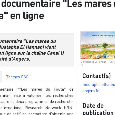
 documentaire "Les mares 
a" en ligne
cumentaire "Les mares du
Mustapha El Hannani vient
en ligne sur la chaîne Canal U
sité d'Angers.
© Mustapha El Hannani - CC 4.
Nd
Contact(s)
Termes ESO
mustapha.elhanna
entaire ""Les mares du Fouta" de
angers.fr
nnani vise à valoriser les recherches
cadre de deux programmes de recherche
Date de
nternational Research Network (IRN)
publication
our objectif de permettre d'obtenir une