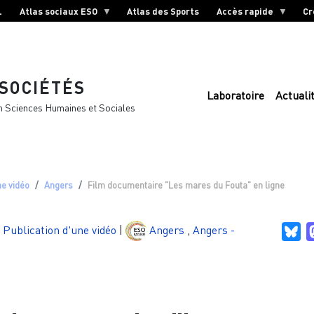
L
Atlas sociaux ESO
Atlas des Sports
Accès rapide
Cr
 SOCIÉTÉS
Laboratoire
Actuali
n Sciences Humaines et Sociales
ne vidéo
Angers
Film documentaire "Les mares du Fouta" en ligne
Publication d'une vidéo
|
Angers
,
Angers -
Bl