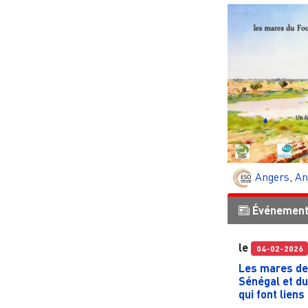
Angers
,
An
Événemen
le
04-02-2026
Les mares de 
Sénégal et du
qui font liens