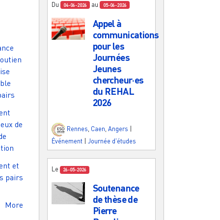
Du
au
04-06-2026
05-06-2026
Appel à
communications
s
pour les
ance
Journées
outien
Jeunes
ise
chercheur·es
able
du REHAL
pairs
2026
ent
jeux de
Rennes
,
Caen
,
Angers
|
de
Événement
|
Journée d'études
tion
nt et
Le
26-05-2026
s pairs
Soutenance
de thèse de
More
Pierre