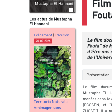
Film
Mustapha El Hannani
Fout
Les actus de Mustapha
El Hannani
Événement
|
Parution
Le film do
20-02-2026
Fouta" de 
d'être mis 
de l'Univer
Présentation
Le film docum
Mustapha El Ha
menées dans le 
Territoria Naturalia.
(ECOSEN, et "I
Aménager sans
ZHOST"). Il a p