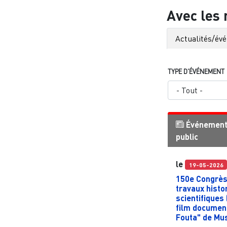
Avec les
Actualités/év
TYPE D'ÉVÉNEMENT
Événemen
public
le
19-05-2026
150e Congrès
travaux histo
scientifiques 
film documen
Fouta" de Mu