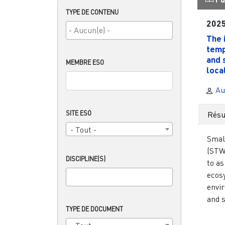
TYPE DE CONTENU
202
The 
temp
and 
MEMBRE ESO
local
Au
SITE ESO
Rés
- Tout -
Smal
(STW
DISCIPLINE(S)
to as
ecosy
envi
and s
TYPE DE DOCUMENT