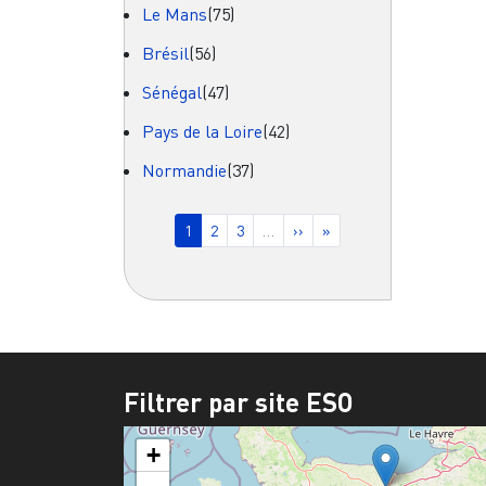
Le Mans
(75)
Brésil
(56)
Sénégal
(47)
Pays de la Loire
(42)
Normandie
(37)
Pagination
Page courante
Page
Page
Page suivante
Dernière page
1
2
3
…
››
»
Filtrer par site ESO
+