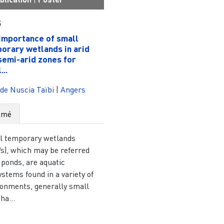
5
importance of small
orary wetlands in arid
semi-arid zones for
...
de Nuscia Taïbi
|
Angers
umé
l temporary wetlands
s), which may be referred
 ponds, are aquatic
stems found in a variety of
ronments, generally small
ha...