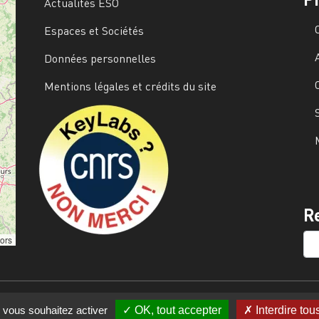
Actualités ESO
Espaces et Sociétés
Données personnelles
Mentions légales et crédits du site
Image
R
SE
tors
e vous souhaitez activer
OK, tout accepter
Interdire tou