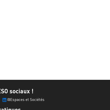
ESO sociaux !
@Espaces et Sociétés
ratiques