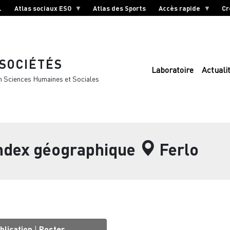
L
Atlas sociaux ESO
Atlas des Sports
Accès rapide
Cr
 SOCIÉTÉS
Laboratoire
Actuali
n Sciences Humaines et Sociales
index géographique
Ferlo
blication
|
Poster