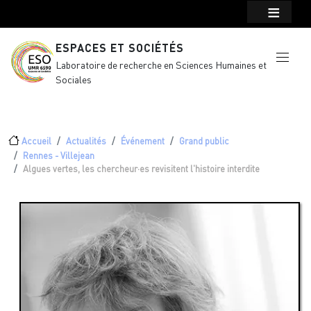
Menu top Header
Aller au contenu principal
ESPACES ET SOCIÉTÉS
Laboratoire de recherche en Sciences Humaines et
Sociales
Fil d'Ariane
Accueil
Actualités
Événement
Grand public
Rennes - Villejean
Algues vertes, les chercheur·es revisitent l'histoire interdite