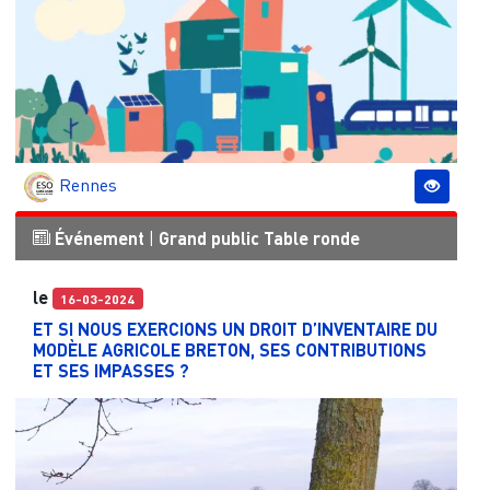
Rennes
Événement
|
Grand public
Table ronde
le
16-03-2024
ET SI NOUS EXERCIONS UN DROIT D’INVENTAIRE DU
MODÈLE AGRICOLE BRETON, SES CONTRIBUTIONS
ET SES IMPASSES ?