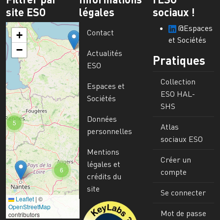
site ESO
légales
sociaux !
@Espaces
Contact
+
et Sociétés
−
Actualités
Pratiques
ESO
Collection
Espaces et
ESO HAL-
Sociétés
SHS
Données
5
Atlas
personnelles
sociaux ESO
Mentions
Créer un
légales et
6
compte
crédits du
site
Se connecter
Leaflet
|
©
Image
OpenStreetMap
Mot de passe
contributors