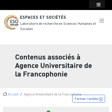
Menu top Header
Aller au contenu principal
ESPACES ET SOCIÉTÉS
Laboratoire de recherche en Sciences Humaines et
Sociales
Contenus associés à
Agence Universitaire de
la Francophonie
Fil d'Ariane
Accueil
Agence Universitaire de la Francophonie
Fermer l'entête