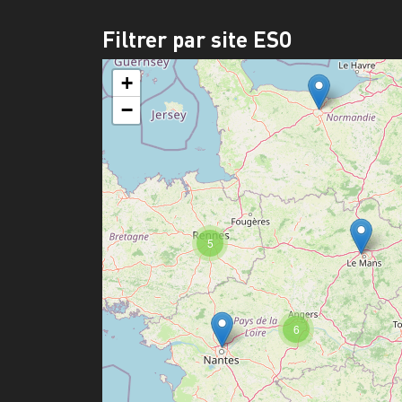
Filtrer par site ESO
+
−
5
6