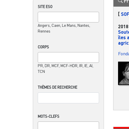
Pr
SITE ESO
[
SOF
Angers, Caen, Le Mans, Nantes,
2018
Rennes
Soute
îles 
agricu
CORPS
Fonda
PR, DR, MCF, MCF-HDR, IR, IE, AI,
TCN
THÈMES DE RECHERCHE
MOTS-CLEFS