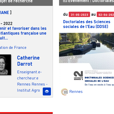
Événement
|
Doctoriales
ojet de recherche
IANE
]
du
au
31-05-2023
02-06-20
Doctoriales des Sciences
-
2022
sociales de l'Eau (DDSE)
nir et favoriser dans les
atlantiques française une
lt...
tion de France
Catherine
Darrot
Enseignant.e-
chercheur.e
Rennes
Rennes -
Institut Agro
Rennes