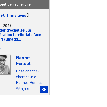
ojet de recherche
SU Transitions
]
-
2026
er d'échelles : la
ration territoriale face
fi climatiq...
A
Benoît
Feildel
Enseignant.e-
chercheur.e
Rennes
Rennes -
Villejean