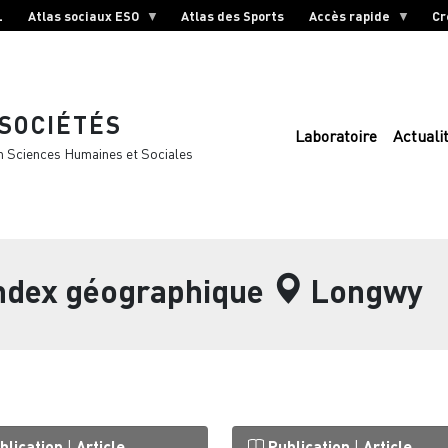
L
Atlas sociaux ESO
Atlas des Sports
Accès rapide
Cr
 SOCIÉTÉS
Laboratoire
Actuali
n Sciences Humaines et Sociales
index géographique
Longwy
blication
|
Article
Publication
|
Article