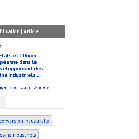
blication
|
Article
3
Etats et l'Union
péenne dans le
veloppement des
ns industriels ...
gali Hardouin
|
Angers
x
conversion industrielle
ssins industriels