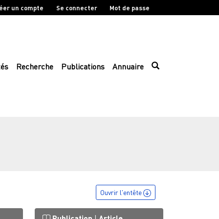
éer un compte
Se connecter
Mot de passe
tés
Recherche
Publications
Annuaire
Ouvrir l'entête
Publication
|
Article