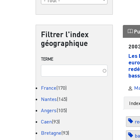
- Tout -
Pu
Filtrer l'index
géographique
200
Les 
TERME
euro
redé
bassi
France
(170)
Ma
Nantes
(145)
Inde
Angers
(105)
Caen
(93)
re
Bretagne
(93)
ba