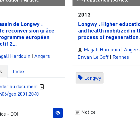
1
2013
assin de Longwy :
Longwy : Higher educati
le reconversion grâce
and health mobilized in t
rogramme européen
process of regeneration..
tif 2...
Magali Hardouin
|
Angers
gali Hardouin
|
Angers
Erwan Le Goff
|
Rennes
s
Index
Longwy
èder au document
406/geo.2001.2040
Notice
ce - DOI