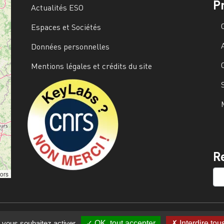
P
Actualités ESO
Espaces et Sociétés
Données personnelles
Mentions légales et crédits du site
Image
R
SE
tors
e vous souhaitez activer
OK, tout accepter
Interdire tou