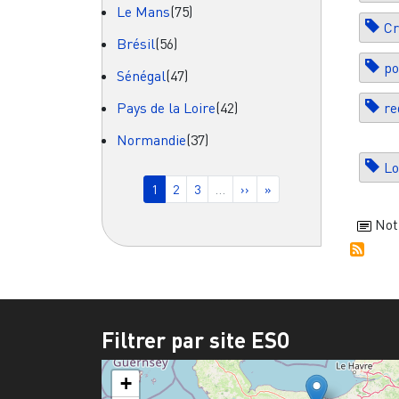
Le Mans
(75)
Cr
Brésil
(56)
po
Sénégal
(47)
Pays de la Loire
(42)
re
Normandie
(37)
L
Pagination
Page courante
Page
Page
Page suivante
Dernière page
1
2
3
…
››
»
Not
Filtrer par site ESO
+