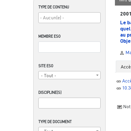
TYPE DE CONTENU
200
Le b
quel
au p
MEMBRE ESO
Objec
Ma
SITE ESO
Accè
- Tout -
Acc
10.3
DISCIPLINE(S)
Noti
TYPE DE DOCUMENT