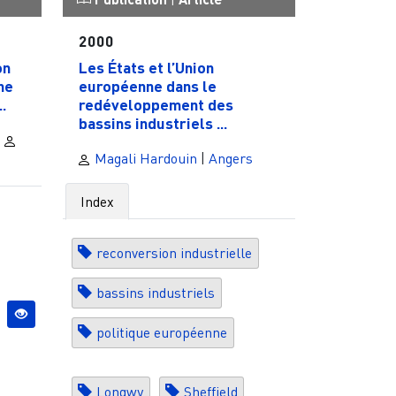
2000
on
Les États et l’Union
he
européenne dans le
.
redéveloppement des
bassins industriels ...
Magali Hardouin
|
Angers
Index
reconversion industrielle
bassins industriels
politique européenne
Longwy
Sheffield