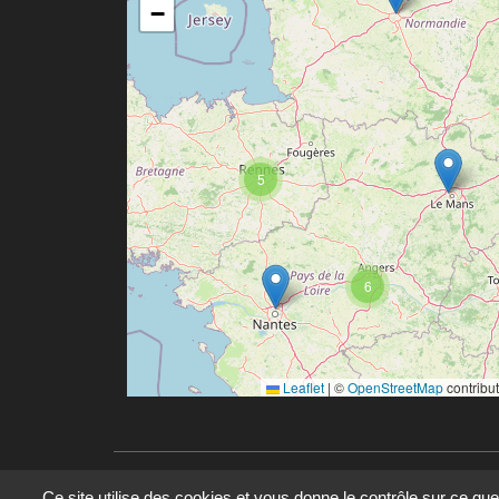
−
5
6
Leaflet
|
©
OpenStreetMap
contribu
Ce site utilise des cookies et vous donne le contrôle sur ce qu