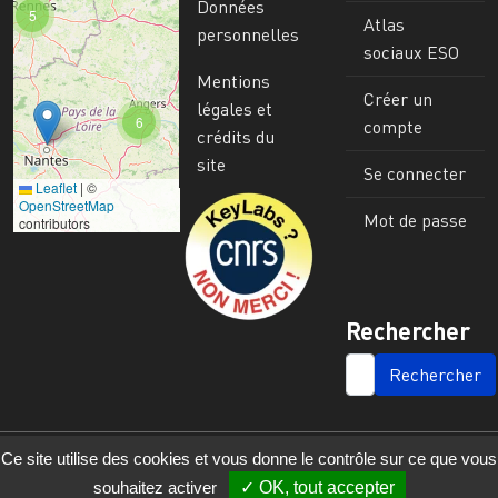
Données
5
Atlas
personnelles
sociaux ESO
Mentions
Créer un
légales et
6
compte
crédits du
site
Se connecter
Leaflet
|
©
Image
OpenStreetMap
Mot de passe
contributors
Rechercher
SEARCH
Ce site utilise des cookies et vous donne le contrôle sur ce que vous
souhaitez activer
OK, tout accepter