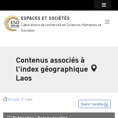
Menu top Header
Aller au contenu principal
ESPACES ET SOCIÉTÉS
Laboratoire de recherche en Sciences Humaines et
Sociales
Contenus associés à
l'index géographique
Laos
Fil d'Ariane
Accueil
Laos
Ouvrir l'entête
Publication
Communication