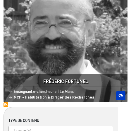
FRÉDÉRIC FORTUNEL
Statut
Site ESO
Enseignant.e-chercheur.e
|
Le Mans
MCF - Habilitation à Diriger des Recherches
TYPE DE CONTENU