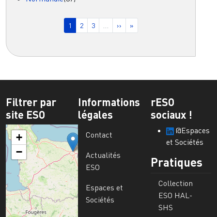
Pagination
Page courante
Page
Page
Page suivante
Dernière page
1
2
3
…
››
»
Filtrer par
Informations
rESO
site ESO
légales
sociaux !
@Espaces
Contact
+
et Sociétés
−
Actualités
Pratiques
ESO
Collection
Espaces et
ESO HAL-
Sociétés
SHS