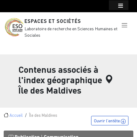
Menu top Header
Aller au contenu principal
ESPACES ET SOCIÉTÉS
Laboratoire de recherche en Sciences Humaines et
Sociales
Contenus associés à
l'index géographique
Île des Maldives
Fil d'Ariane
Accueil
Île des Maldives
Ouvrir l'entête
Publication
Communication