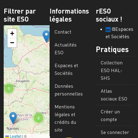
Filtrer par
Informations
rESO
site ESO
légales
sociaux !
@Espaces
Contact
+
et Sociétés
−
Actualités
Pratiques
ESO
Collection
Espaces et
ESO HAL-
Sociétés
SHS
Données
5
Atlas
personnelles
sociaux ESO
Mentions
Créer un
légales et
6
compte
crédits du
site
Se connecter
Leaflet
|
©