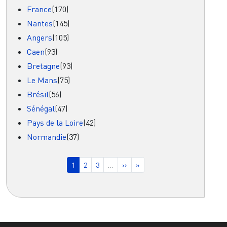
France
(170)
Nantes
(145)
Angers
(105)
Caen
(93)
Bretagne
(93)
Le Mans
(75)
Brésil
(56)
Sénégal
(47)
Pays de la Loire
(42)
Normandie
(37)
Pagination
Page courante
Page
Page
Page suivante
Dernière page
1
2
3
…
››
»