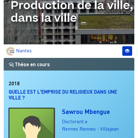
Nantes
Thèse en cours
2018
QUELLE EST L'EMPRISE DU RELIGIEUX DANS UNE
VILLE ?
Sawrou Mbengue
Doctorant.e
Rennes
Rennes - Villejean