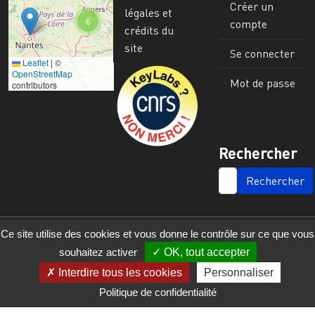
Créer un
légales et
6
compte
crédits du
site
Se connecter
Leaflet
|
©
Image
OpenStreetMap
Mot de passe
contributors
Rechercher
SEARCH
Ce site utilise des cookies et vous donne le contrôle sur ce que vous
souhaitez activer
OK, tout accepter
Interdire tous les cookies
Personnaliser
Politique de confidentialité
© 2023 - 2025 - UMR 6590 - Espaces et Sociétés