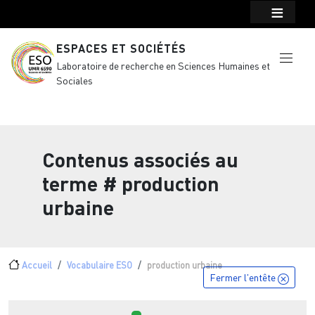
Menu top Header
Aller au contenu principal
ESPACES ET SOCIÉTÉS
Laboratoire de recherche en Sciences Humaines et
Sociales
Contenus associés au
terme
# production
urbaine
Fil d'Ariane
Accueil
Vocabulaire ESO
production urbaine
Fermer l'entête