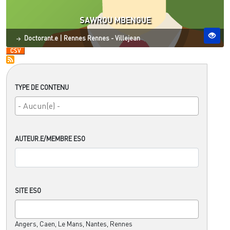
SAWROU MBENGUE
Statut
Site ESO
Doctorant.e
|
Rennes
Rennes - Villejean
TYPE DE CONTENU
AUTEUR.E/MEMBRE ESO
SITE ESO
Angers, Caen, Le Mans, Nantes, Rennes