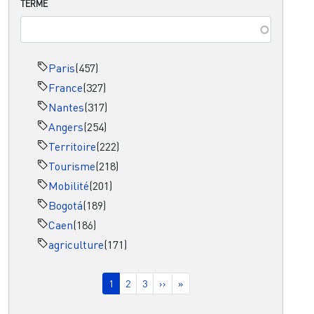
TERME
Paris
(457)
France
(327)
Nantes
(317)
Angers
(254)
Territoire
(222)
Tourisme
(218)
Mobilité
(201)
Bogotá
(189)
Caen
(186)
agriculture
(171)
Pagination
Page courante
Page
Page
Page suivante
Dernière page
1
2
3
››
»