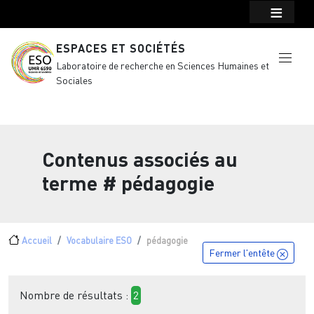
Menu top Header
Aller au contenu principal
ESPACES ET SOCIÉTÉS
Laboratoire de recherche en Sciences Humaines et
Sociales
Contenus associés au
terme
# pédagogie
Fil d'Ariane
Accueil
Vocabulaire ESO
pédagogie
Fermer l'entête
Nombre de résultats :
2