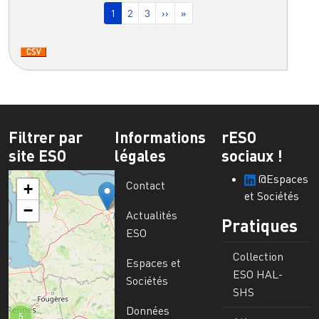
Page courante
Page
Page
Page suivante
Dernière page
1
2
3
››
»
Filtrer par
Informations
rESO
site ESO
légales
sociaux !
@Espaces
Contact
+
et Sociétés
−
Actualités
Pratiques
ESO
Collection
Espaces et
ESO HAL-
Sociétés
SHS
Données
5