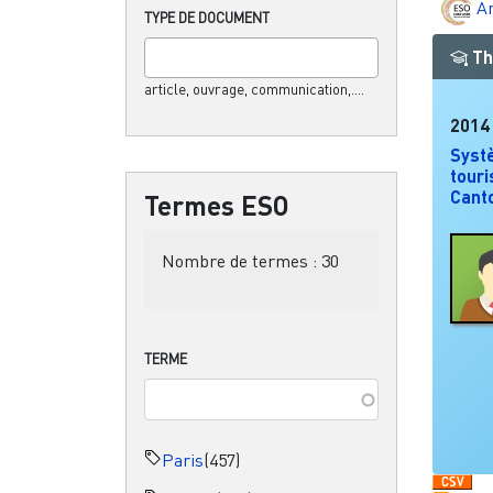
A
TYPE DE DOCUMENT
Th
article, ouvrage, communication,....
2014
Syst
touri
Cant
Termes ESO
Nombre de termes :
30
TERME
Paris
(457)