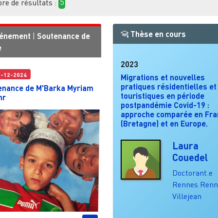
e de résultats :
5
Thèse en cours
énement
|
Soutenance de
e
2023
0-12-2024
Migrations et nouvelles
pratiques résidentielles et
enance de M'Barka Myriam
touristiques en période
hr
postpandémie Covid-19 :
approche comparée en Fra
(Bretagne) et en Europe.
Laura
Couedel
Doctorant.e
Rennes
Renn
Villejean