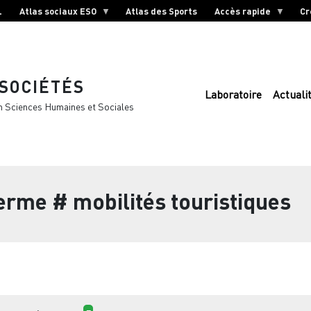
L
Atlas sociaux ESO
Atlas des Sports
Accès rapide
Cr
 SOCIÉTÉS
Laboratoire
Actuali
n Sciences Humaines et Sociales
terme
# mobilités touristiques