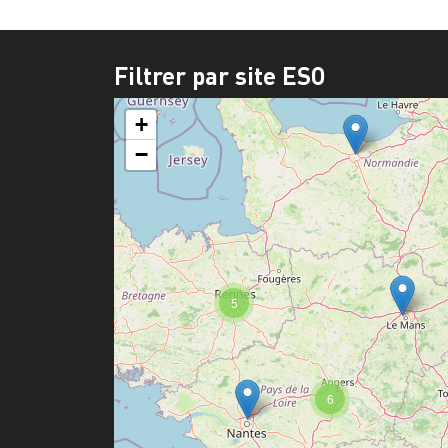
Filtrer par site ESO
+
−
5
6