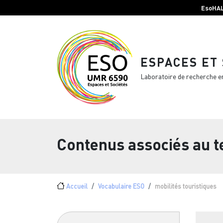
Menu top Header
Aller au contenu principal
EsoHA
ESPACES ET
Laboratoire de recherche e
Contenus associés au 
Fil d'Ariane
Accueil
Vocabulaire ESO
mobilités touristiques