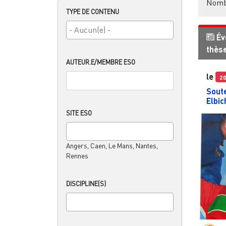
Nombr
TYPE DE CONTENU
Év
thès
AUTEUR.E/MEMBRE ESO
le
2
Sout
Elbic
SITE ESO
Angers, Caen, Le Mans, Nantes,
Rennes
DISCIPLINE(S)