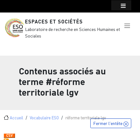
Menu top Header
Aller au contenu principal
ESPACES ET SOCIÉTÉS
Laboratoire de recherche en Sciences Humaines et
Sociales
Contenus associés au
terme
#réforme
territoriale lgv
Fil d'Ariane
Accueil
Vocabulaire ESO
réforme territoriale lgv
Fermer l'entête