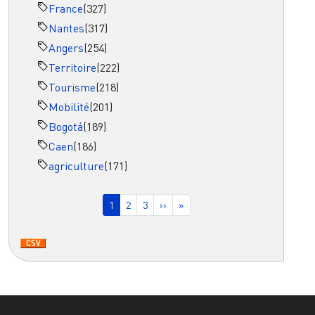
France
(327)
Nantes
(317)
Angers
(254)
Territoire
(222)
Tourisme
(218)
Mobilité
(201)
Bogotá
(189)
Caen
(186)
agriculture
(171)
Pagination
Page courante
Page
Page
Page suivante
Dernière page
1
2
3
››
»