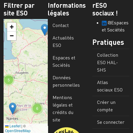
Filtrer par
Informations
rESO
site ESO
légales
sociaux !
@Espaces
Contact
+
et Sociétés
−
Actualités
Pratiques
ESO
Collection
Espaces et
ESO HAL-
Sociétés
SHS
Données
5
Atlas
personnelles
sociaux ESO
Mentions
Créer un
légales et
6
compte
crédits du
site
Se connecter
Leaflet
|
©
Image
OpenStreetMap