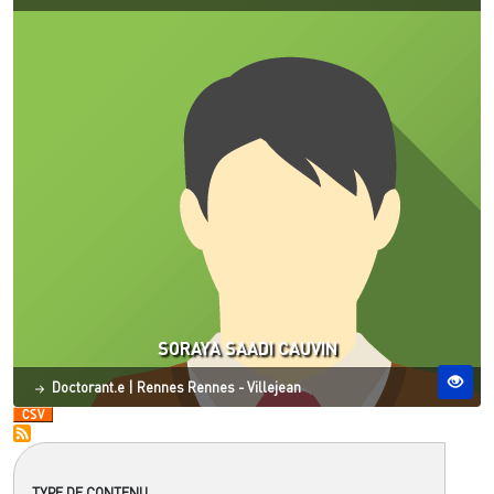
SORAYA SAADI CAUVIN
Statut
Site ESO
Doctorant.e
|
Rennes
Rennes - Villejean
TYPE DE CONTENU