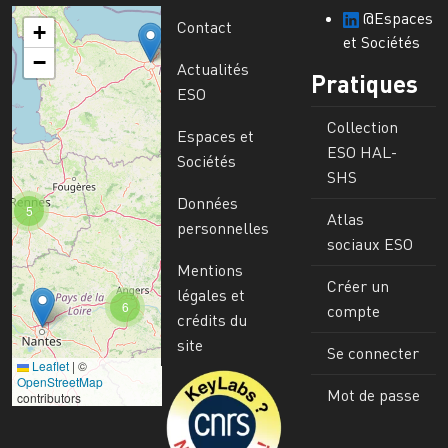
@Espaces
Contact
+
et Sociétés
−
Actualités
Pratiques
ESO
Collection
Espaces et
ESO HAL-
Sociétés
SHS
Données
5
Atlas
personnelles
sociaux ESO
Mentions
Créer un
légales et
6
compte
crédits du
site
Se connecter
Leaflet
|
©
Image
OpenStreetMap
Mot de passe
contributors