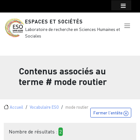
Menu top Header
Aller au contenu principal
ESPACES ET SOCIÉTÉS
Laboratoire de recherche en Sciences Humaines et
Sociales
Contenus associés au
terme
# mode routier
Fil d'Ariane
Accueil
Vocabulaire ESO
mode routier
Fermer l'entête
Nombre de résultats :
2