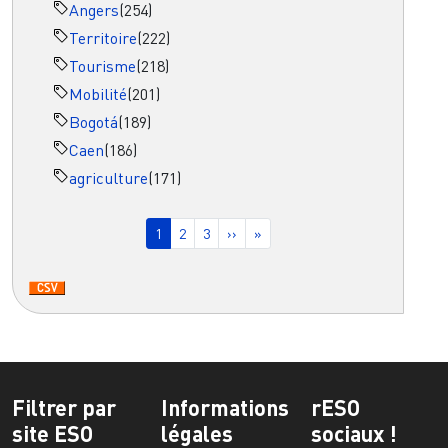
Angers
(254)
Territoire
(222)
Tourisme
(218)
Mobilité
(201)
Bogotá
(189)
Caen
(186)
agriculture
(171)
Pagination
Page courante
Page
Page
Page suivante
Dernière page
1
2
3
››
»
Filtrer par
Informations
rESO
site ESO
légales
sociaux !