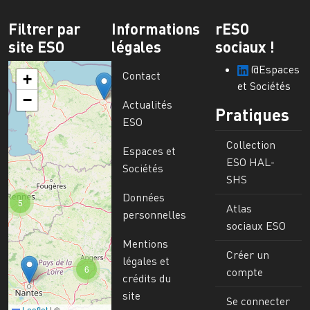
Filtrer par
Informations
rESO
site ESO
légales
sociaux !
@Espaces
Contact
+
et Sociétés
−
Actualités
Pratiques
ESO
Collection
Espaces et
ESO HAL-
Sociétés
SHS
Données
5
Atlas
personnelles
sociaux ESO
Mentions
Créer un
légales et
6
compte
crédits du
site
Se connecter
Leaflet
|
©