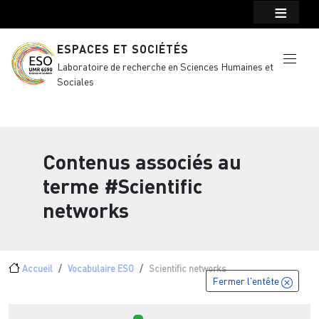
Menu top Header
Aller au contenu principal
ESPACES ET SOCIÉTÉS
Laboratoire de recherche en Sciences Humaines et
Sociales
Contenus associés au
terme
#Scientific
networks
Fil d'Ariane
Accueil
Vocabulaire ESO
Scientific networks
Fermer l'entête