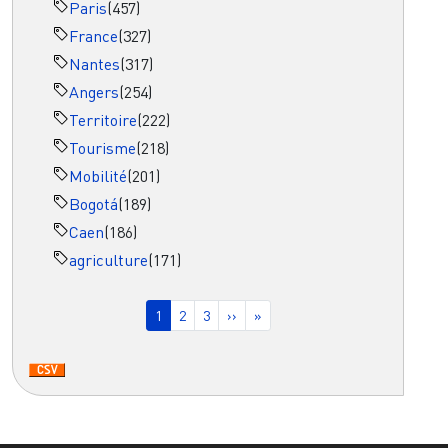
Paris
(457)
France
(327)
Nantes
(317)
Angers
(254)
Territoire
(222)
Tourisme
(218)
Mobilité
(201)
Bogotá
(189)
Caen
(186)
agriculture
(171)
Pagination
Page courante
Page
Page
Page suivante
Dernière page
1
2
3
››
»