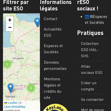
Filtrer par
Informations
rESO
site ESO
légales
sociaux !
@Espaces
Contact
+
et Sociétés
−
Actualités
Pratiques
ESO
Collection
Espaces et
ESO HAL-
Sociétés
SHS
Données
5
Atlas
personnelles
sociaux ESO
Mentions
Créer un
légales et
6
compte
crédits du
site
Se connecter
Leaflet
|
©
Image
OpenStreetMap
Mot de passe
contributors