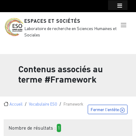
Menu top Header
Aller au contenu principal
ESPACES ET SOCIÉTÉS
Laboratoire de recherche en Sciences Humaines et
Sociales
Contenus associés au
terme
#Framework
Fil d'Ariane
Accueil
Vocabulaire ESO
Framework
Fermer l'entête
Nombre de résultats :
1