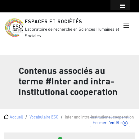
Menu top Header
Aller au contenu principal
ESPACES ET SOCIÉTÉS
Laboratoire de recherche en Sciences Humaines et
Sociales
Contenus associés au
terme
#Inter and intra-
institutional cooperation
Fil d'Ariane
Accueil
Vocabulaire ESO
Inter and intra-institutional cooperation
Fermer l'entête