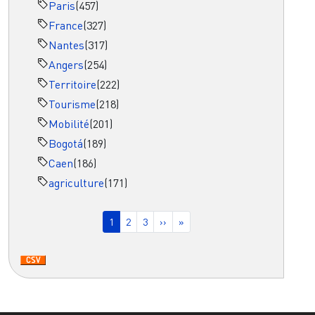
Paris
(457)
France
(327)
Nantes
(317)
Angers
(254)
Territoire
(222)
Tourisme
(218)
Mobilité
(201)
Bogotá
(189)
Caen
(186)
agriculture
(171)
Pagination
Page courante
Page
Page
Page suivante
Dernière page
1
2
3
››
»