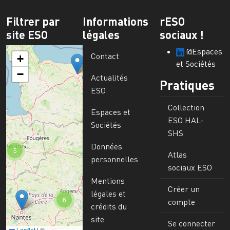
Filtrer par
Informations
rESO
site ESO
légales
sociaux !
@Espaces
Contact
+
et Sociétés
−
Actualités
Pratiques
ESO
Collection
Espaces et
ESO HAL-
Sociétés
SHS
Données
5
Atlas
personnelles
sociaux ESO
Mentions
Créer un
légales et
6
compte
crédits du
site
Se connecter
Leaflet
|
©