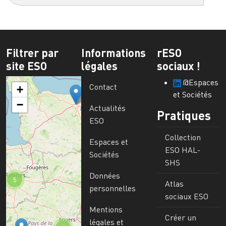
Filtrer par
Informations
rESO
site ESO
légales
sociaux !
@Espaces
Contact
+
et Sociétés
−
Actualités
Pratiques
ESO
Collection
Espaces et
ESO HAL-
Sociétés
SHS
Données
5
Atlas
personnelles
sociaux ESO
Mentions
Créer un
légales et