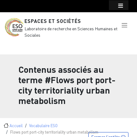
Menu top Header
Aller au contenu principal
ESPACES ET SOCIÉTÉS
Laboratoire de recherche en Sciences Humaines et
Sociales
Contenus associés au
terme
#Flows port port-
city territoriality urban
metabolism
Fil d'Ariane
Accueil
Vocabulaire ESO
Flows port port-city territoriality urban metabolism
Fermer l'entête