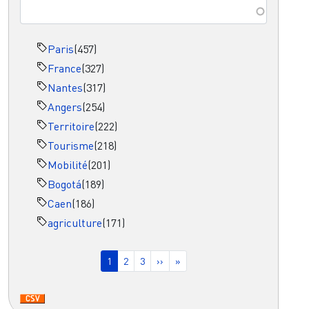
Paris
(457)
France
(327)
Nantes
(317)
Angers
(254)
Territoire
(222)
Tourisme
(218)
Mobilité
(201)
Bogotá
(189)
Caen
(186)
agriculture
(171)
Pagination
Page courante
Page
Page
Page suivante
Dernière page
1
2
3
››
»