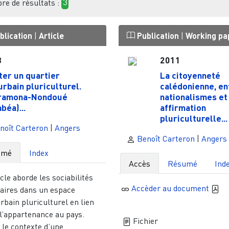
e de résultats :
3
blication
|
Article
Publication
|
Working pa
8
2011
ter un quartier
La citoyenneté
urbain pluriculturel.
calédonienne, en
iramona-Nondoué
nationalismes et
béa)...
affirmation
pluriculturelle...
noît Carteron
|
Angers
Benoît Carteron
|
Angers
umé
Index
Accès
Résumé
Ind
icle aborde les sociabilités
Accèder au document
naires dans un espace
rbain pluriculturel en lien
 l’appartenance au pays.
Fichier
 le contexte d’une