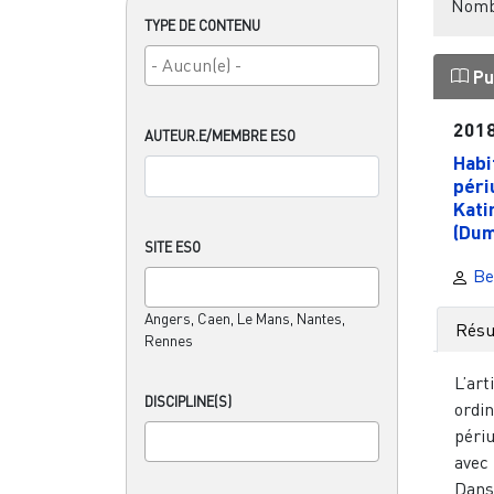
Nombr
TYPE DE CONTENU
Pu
201
AUTEUR.E/MEMBRE ESO
Habi
péri
Kat
(Dum
SITE ESO
Be
Angers, Caen, Le Mans, Nantes,
Rés
Rennes
L’art
DISCIPLINE(S)
ordi
périu
avec
Dans