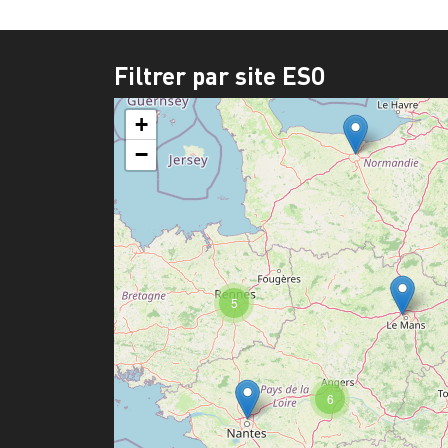
Filtrer par site ESO
+
−
5
6