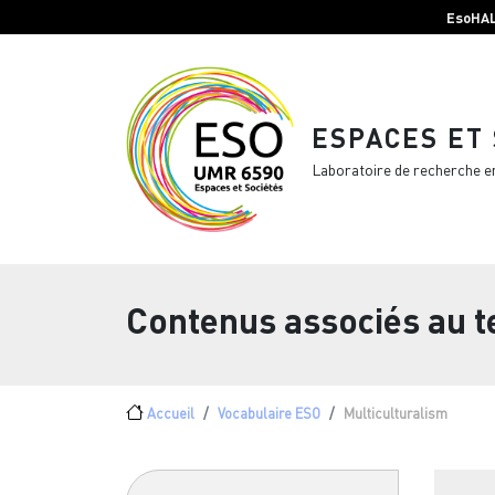
Menu top Header
Aller au contenu principal
EsoHA
ESPACES ET
Laboratoire de recherche e
Contenus associés au 
Fil d'Ariane
Accueil
Vocabulaire ESO
Multiculturalism