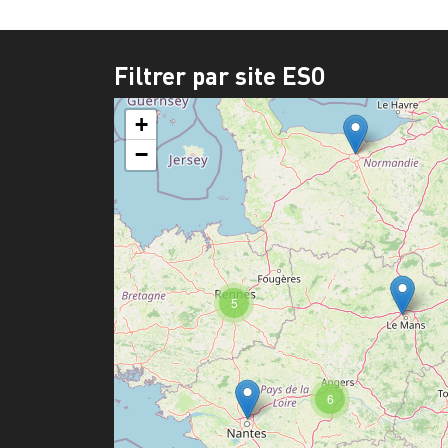
Filtrer par site ESO
+
−
5
6