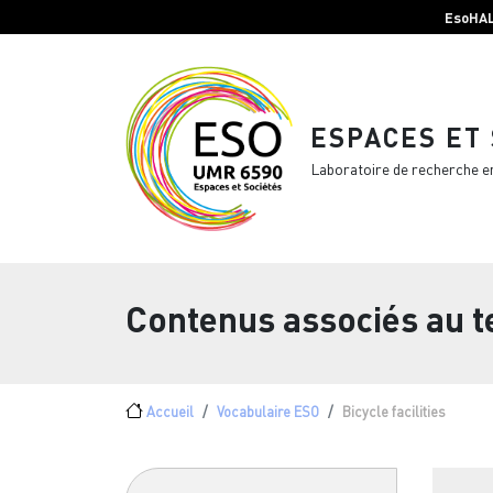
Menu top Header
Aller au contenu principal
EsoHA
ESPACES ET
Laboratoire de recherche e
Contenus associés au 
Fil d'Ariane
Accueil
Vocabulaire ESO
Bicycle facilities