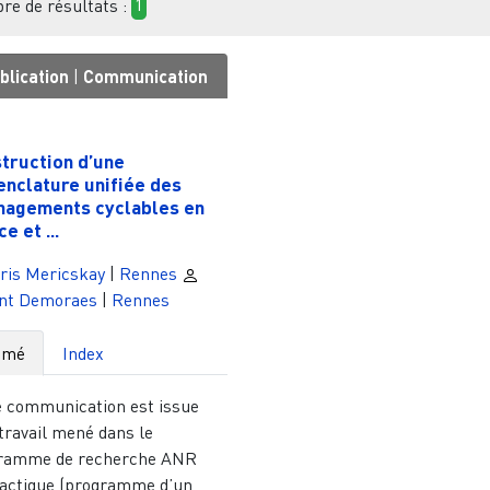
e de résultats :
1
blication
|
Communication
1
truction d’une
nclature unifiée des
agements cyclables en
e et ...
ris Mericskay
|
Rennes
ent Demoraes
|
Rennes
umé
Index
e communication est issue
travail mené dans le
ramme de recherche ANR
tactique (programme d’un