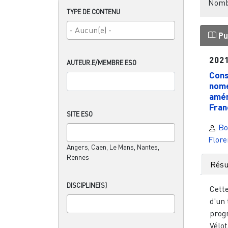
Nombr
TYPE DE CONTENU
Pu
202
AUTEUR.E/MEMBRE ESO
Cons
nome
amén
Franc
SITE ESO
Bo
Flor
Angers, Caen, Le Mans, Nantes,
Rennes
Rés
DISCIPLINE(S)
Cett
d'un 
prog
Vélo