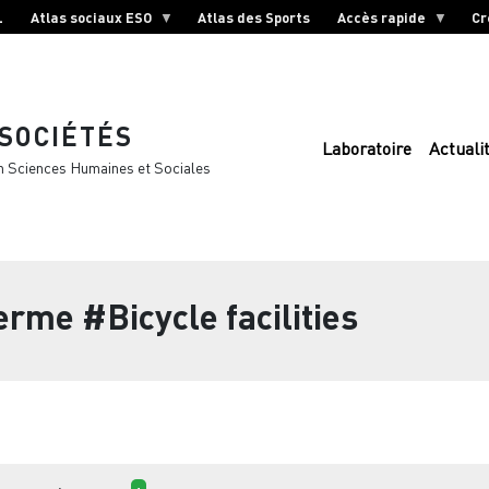
L
Atlas sociaux ESO
Atlas des Sports
Accès rapide
Cr
 SOCIÉTÉS
Laboratoire
Actuali
n Sciences Humaines et Sociales
terme
#Bicycle facilities