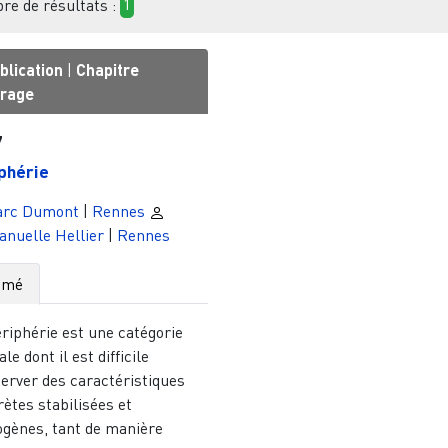
e de résultats :
1
blication
|
Chapitre
vrage
7
phérie
rc Dumont
|
Rennes
nuelle Hellier
|
Rennes
umé
riphérie est une catégorie
ale dont il est difficile
erver des caractéristiques
ètes stabilisées et
gènes, tant de manière