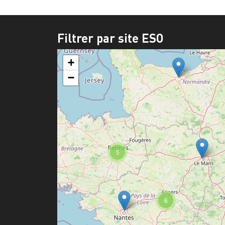
Filtrer par site ESO
+
−
5
6