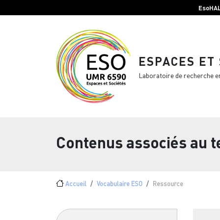
Menu top Header
Aller au contenu principal
EsoHA
ESPACES ET
Laboratoire de recherche e
Contenus associés au 
Fil d'Ariane
Accueil
Vocabulaire ESO
Ressource