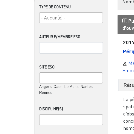
Nombr
TYPE DE CONTENU
Pu
d'ou
AUTEUR.E/MEMBRE ESO
201
Péri
Ma
SITE ESO
Emma
Rés
Angers, Caen, Le Mans, Nantes,
Rennes
La pé
spati
DISCIPLINE(S)
d’obs
concr
homo