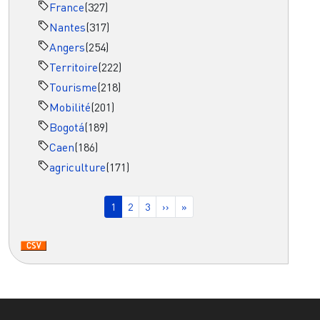
France
(327)
Nantes
(317)
Angers
(254)
Territoire
(222)
Tourisme
(218)
Mobilité
(201)
Bogotá
(189)
Caen
(186)
agriculture
(171)
Pagination
Page courante
Page
Page
Page suivante
Dernière page
1
2
3
››
»