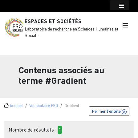
Menu top Header
Aller au contenu principal
ESPACES ET SOCIÉTÉS
Laboratoire de recherche en Sciences Humaines et
Sociales
Contenus associés au
terme
#Gradient
Fil d'Ariane
Accueil
Vocabulaire ESO
Gradient
Fermer l'entête
Nombre de résultats :
1