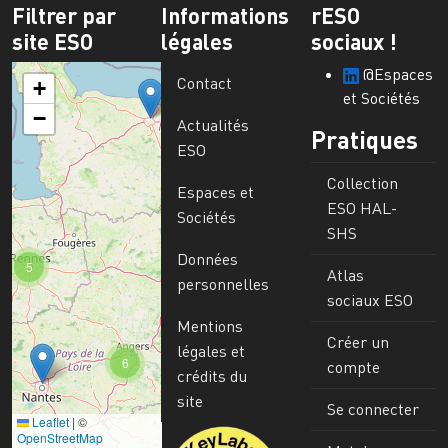
Filtrer par
Informations
rESO
site ESO
légales
sociaux !
@Espaces
Contact
+
et Sociétés
−
Actualités
Pratiques
ESO
Collection
Espaces et
ESO HAL-
Sociétés
SHS
Données
5
Atlas
personnelles
sociaux ESO
Mentions
Créer un
légales et
6
compte
crédits du
site
Se connecter
Leaflet
|
©
Image
OpenStreetMap