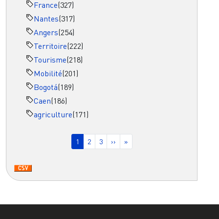
France
(327)
Nantes
(317)
Angers
(254)
Territoire
(222)
Tourisme
(218)
Mobilité
(201)
Bogotá
(189)
Caen
(186)
agriculture
(171)
Pagination
Page courante
Page
Page
Page suivante
Dernière page
1
2
3
››
»