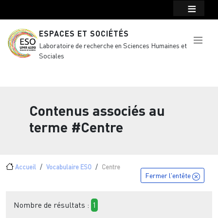
Menu top Header
Aller au contenu principal
ESPACES ET SOCIÉTÉS
Laboratoire de recherche en Sciences Humaines et
Sociales
Contenus associés au
terme
#Centre
Fil d'Ariane
Accueil
Vocabulaire ESO
Centre
Fermer l'entête
Nombre de résultats :
1