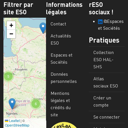
Filtrer par
Informations
rESO
site ESO
légales
sociaux !
@Espaces
Contact
+
et Sociétés
−
Actualités
Pratiques
ESO
Collection
Espaces et
ESO HAL-
Sociétés
SHS
Données
5
Atlas
personnelles
sociaux ESO
Mentions
Créer un
légales et
6
compte
crédits du
site
Se connecter
Leaflet
|
©
Image
OpenStreetMap